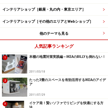
インテリアショップ［銀座・丸の内・東京エリア］
インテリアショップ［その他のエリアとWebショップ］
他のテーマも見る
人気記事ランキング
本棚の地震対策実践編～IKEAのBILLYも倒れない！
1
2011/03/18
たった3畳のスペースを有効活用するIKEAのアイデ
2
ア
2011/07/29
イケア発！賢いソファでリビングを快適にする方
3
法