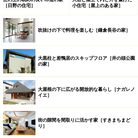
［日野の住宅］
小住宅［屋上のある家］
吹抜けの下で料理を楽しむ［鎌倉長谷の家］
大黒柱と差鴨居のスキップフロア［井の頭公園
の家］
大屋根の下に広がる開放的な暮らし［ナガレノ
イエ］
街の隙間を間取りに活かす家［すきまちまど
り］