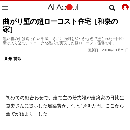
曲がり壁の超ローコスト住宅［和泉の
家］
黒い箱の中は真っ白い部屋。そこに内側を鮮やかな色で塗られた半円の
壁が入り込む。ユニークな発想で実現した超ローコスト住宅です。
更新日：
2010年01月21日
川畑 博哉
初めての顔合わせで、建て主の若夫婦が建築家の日比生
寛史さんに提示した建築費が、何と1,400万円。ここから
全てが始まりました。