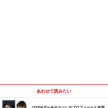
が、これはれっきとした住宅です。玄関ドアの脇の白い
壁が、誘いこむようにカーブしています。
◆建築家プロフィールと建築データ
※記事内容は執筆時点のものです。最新の内容をご確認くださ
い。
次のページへ
1
/
5
あわせて読みたい
［YODAアーキテクツ］のプロフィールと住宅