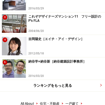
2016/03/29
これぞデザイナーズマンション11 フリー設計の
3
P’s FLA
2004/06/20
吉岡陽史［エイチ・アイ・デザイン］
4
2012/05/18
納谷学+納谷新［納谷建築設計事務所］
5
2016/03/20
ランキングをもっと見る
>
>
>
All About
住宅・不動産
一戸建て