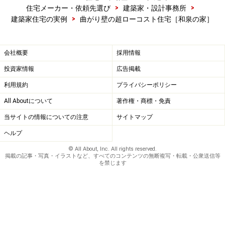
>
>
住宅メーカー・依頼先選び
建築家・設計事務所
>
建築家住宅の実例
曲がり壁の超ローコスト住宅［和泉の家］
会社概要
採用情報
投資家情報
広告掲載
利用規約
プライバシーポリシー
All Aboutについて
著作権・商標・免責
当サイトの情報についての注意
サイトマップ
ヘルプ
© All About, Inc. All rights reserved.
掲載の記事・写真・イラストなど、すべてのコンテンツの無断複写・転載・公衆送信等
を禁じます