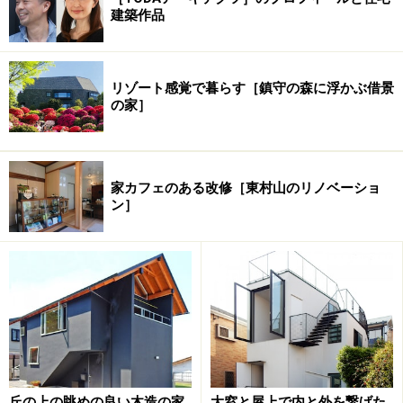
建築作品
リゾート感覚で暮らす［鎮守の森に浮かぶ借景
の家］
家カフェのある改修［東村山のリノベーショ
ン］
丘の上の眺めの良い木造の家
大窓と屋上で内と外を繋げた