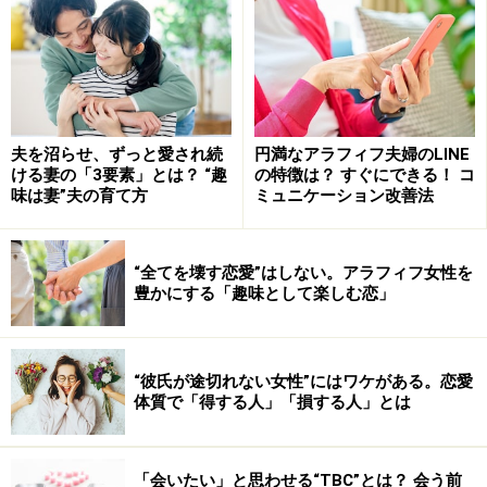
夫を沼らせ、ずっと愛され続
円満なアラフィフ夫婦のLINE
ける妻の「3要素」とは？ “趣
の特徴は？ すぐにできる！ コ
子どもの有無は無視できない
味は妻”夫の育て方
ミュニケーション改善法
前の配偶者との間に子どもがいる場合は配慮が必要で
す。シングルマザーであればなおのこと。
“全てを壊す恋愛”はしない。アラフィフ女性を
ふたりきりでデートをするには、子どもが小さければ預
豊かにする「趣味として楽しむ恋」
けなければなりません。留守番できるくらい大きな子ど
もならば、状況を理解できるだけに、精神面のケアが必
要になります。恋愛のために子どもを傷つけるようなこ
“彼氏が途切れない女性”にはワケがある。恋愛
体質で「得する人」「損する人」とは
とだけは避けて。丸ごと愛せないようであれば、深みに
はまる前に身を引くのが大人の思いやりです。
「会いたい」と思わせる“TBC”とは？ 会う前