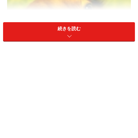
続きを読む
「昔飼っていた犬と似てる」忘れられない過去まであな
たは愛せる？
大人になれば、ひとりやふたり、過去別れた恋人もいる
ことでしょう。しかし恋人と夫婦では、結びつきの深さ
が違います。いくら本人が「もう昔のことだから」と平
気そうな振りをしていても、心の傷が癒えるまでには、
結婚していた年数と同じくらいの時間がかかると思った