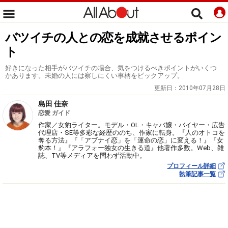
バツイチの人との恋を成就させるポイン
ト
好きになった相手がバツイチの場合、気をつけるべきポイントがいくつ
かあります。未婚の人には察しにくい事柄をピックアップ。
更新日：
2010年07月28日
島田 佳奈
恋愛 ガイド
作家／女豹ライター。モデル・OL・キャバ嬢・バイヤー・広告
代理店・SE等多彩な経歴ののち、作家に転身。『人のオトコを
奪る方法』『「アブナイ恋」を「運命の恋」に変える！』『女
豹本！』『アラフォー独女の生きる道』他著作多数。Web、雑
誌、TV等メディアを問わず活動中。
プロフィール詳細
執筆記事一覧