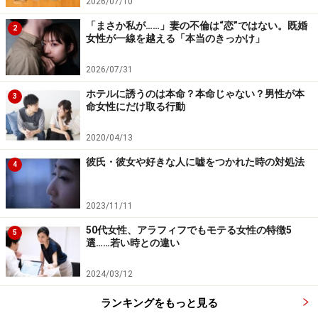
2026/07/10
「まさか私が……」妻の不倫は“恋”ではない。既婚
2
女性が一線を越える「本当のきっかけ」
2026/07/31
ホテルに誘うのは本命？本命じゃない？男性が本
3
命女性にだけ取る行動
2020/04/13
彼氏・彼女や好きな人に嘘をつかれた時の対処法
4
2023/11/11
50代女性、アラフィフでもモテる女性の特徴5
5
選……若い時との違い
2024/03/12
ランキングをもっと見る