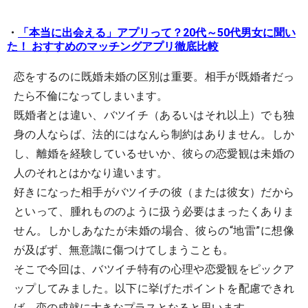
・
「本当に出会える」アプリって？20代～50代男女に聞い
た！ おすすめのマッチングアプリ徹底比較
恋をするのに既婚未婚の区別は重要。相手が既婚者だっ
たら不倫になってしまいます。
既婚者とは違い、バツイチ（あるいはそれ以上）でも独
身の人ならば、法的にはなんら制約はありません。しか
し、離婚を経験しているせいか、彼らの恋愛観は未婚の
人のそれとはかなり違います。
好きになった相手がバツイチの彼（または彼女）だから
といって、腫れもののように扱う必要はまったくありま
せん。しかしあなたが未婚の場合、彼らの“地雷”に想像
が及ばず、無意識に傷つけてしまうことも。
そこで今回は、バツイチ特有の心理や恋愛観をピックア
ップしてみました。以下に挙げたポイントを配慮できれ
ば、恋の成就に大きなプラスとなると思います。