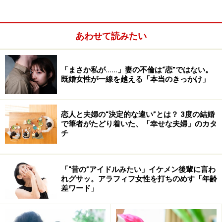
ほうがいいでしょう。
あわせて読みたい
別れを切り出したほうよりも、相手から別れを切り出さ
れたほうが、傷も深くなります。話してくれるようであ
れば、ある程度の事情は聞いておいたほうがベター。離
「まさか私が……」妻の不倫は“恋”ではない。
既婚女性が一線を越える「本当のきっかけ」
婚原因を思い出させるようなこと（暴力、セックスレ
ス、すれ違いなど）に対しては、神経も過敏になりま
す。うっかり地雷を踏まないように。
恋人と夫婦の“決定的な違い”とは？ 3度の結婚
で筆者がたどり着いた、「幸せな夫婦」のカタ
チ
「“昔の”アイドルみたい」イケメン後輩に言わ
れグサッ。アラフィフ女性を打ちのめす「年齢
差ワード」