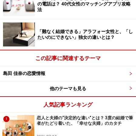
の電話は？ 40代女性のマッチングアプリ攻略
法
経済面はやんわりと確かめて
バツイチの人の中には、現在も慰謝料や養育費を支払っ
「難なく結婚できる」アラフォー女性と、「し
ている人もいます。具体的に再婚へと進展するまでは個
たいのにできない」独女の違いとは？
人の事情ですが、ある程度親しくなったら、さりげなく
実態をインタビューし、考慮してあげるのが思いやりと
この記事に関連するテーマ
いうもの（援助という意味ではありません）。子育て中
のシングルマザーも同様です。
島田 佳奈の恋愛情報
あなたとの未来が描けない理由とは？
他のテーマも見る
※記事内容は執筆時点のものです。最新の内容をご確認くださ
い。
人気記事ランキング
恋人と夫婦の“決定的な違い”とは？ 3度の結婚で筆
1
者がたどり着いた、「幸せな夫婦」のカタチ
次のページへ
1
/
2