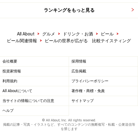
ルを飲むことをお勧めします。それから、寝る前にはジ
ョッキ一杯のお水を飲んでくださいね。
ランキングをもっと見る
>
>
>
>
All About
グルメ
ドリンク・お酒
ビール
次のページ
では、比較するビールのポイントについてご
>
ビール関連情報
ビールの世界が広がる 比較テイスティング
紹介します。
※記事内容は執筆時点のものです。最新の内容をご確認くださ
会社概要
採用情報
い。
※メニューや料金などのデータは、取材時または記事公開時点で
投資家情報
広告掲載
の内容です。
利用規約
プライバシーポリシー
All Aboutについて
著作権・商標・免責
次のページへ
1
/
2
当サイトの情報についての注意
サイトマップ
ヘルプ
© All About, Inc. All rights reserved.
掲載の記事・写真・イラストなど、すべてのコンテンツの無断複写・転載・公衆送信等
を禁じます