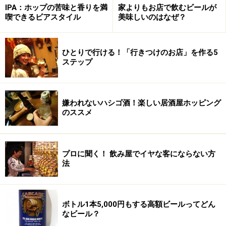
IPA：ホップの苦味と香りを満
家よりもお店で飲むビールが
喫できるビアスタイル
美味しいのはなぜ？
比較テイスティングの手順
ひとりで行ける！「行きつけのお店」を作る5
ピリッ感が印象のもの、お米とモルトの甘みが印象に残る
ステップ
もの、ウッディな風味が感じられるもの、と、特徴はそれ
ぞれ。
１．目視する
嫌われないハシゴ酒！楽しい居酒屋ホッピング
のススメ
ビールの入ったグラスを目線まで持ち上げて、ビールの
色合い、透明度や濁り度、泡の質や泡もちなどを観察し
てみましょう。
プロに聞く！ 飲み屋でイヤな客にならない方
法
２．少量の水で軽く口や舌をすすぐ
ビールの味を正確に味わうため、口の中をスッキリさせ
ます。
ボトル1本5,000円もする高額ビールってどん
なビール？