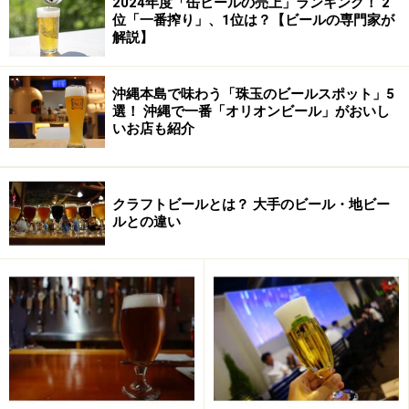
2024年度「缶ビールの売上」ランキング！ 2
した。
位「一番搾り」、1位は？【ビールの専門家が
解説】
沖縄本島で味わう「珠玉のビールスポット」5
選！ 沖縄で一番「オリオンビール」がおいし
いお店も紹介
クラフトビールとは？ 大手のビール・地ビー
ルとの違い
※ 注意点
・ タバコ、香水、香りの強い口紅は控えます。
・ テイスティング中は、おつまみは我慢。