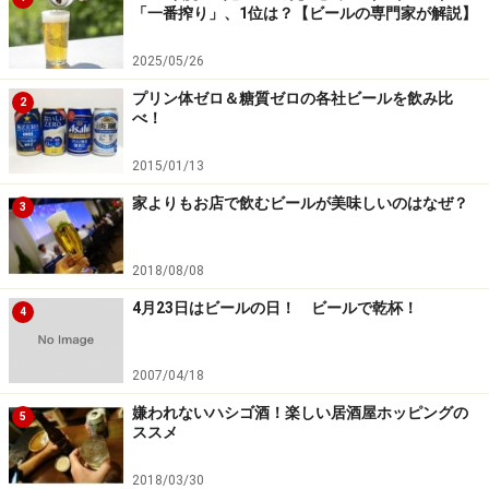
ビールを飲み込んだ後に口の中に残るあと味に集中しま
「一番搾り」、1位は？【ビールの専門家が解説】
す。
2025/05/26
美味しかったですか？ 一番大切なことは、自分が好き
プリン体ゼロ＆糖質ゼロの各社ビールを飲み比
2
べ！
かどうかです。
2015/01/13
～ ２番に戻って、次のビールにすすみます。 ～
家よりもお店で飲むビールが美味しいのはなぜ？
3
６．順不同で飲み比べる
2018/08/08
一通り終えた後は、味の違いに集中して、順不同で飲み
4月23日はビールの日！ ビールで乾杯！
比べます。味覚には個人差があるので、仲間と感想を言
4
い合うことも参考になりますよ。
2007/04/18
嫌われないハシゴ酒！楽しい居酒屋ホッピングの
5
この方法は酔いがまわりやすいので、それぞれの違いを
ススメ
楽しんだ後は、おつまみや食事を取りながら残りのビー
2018/03/30