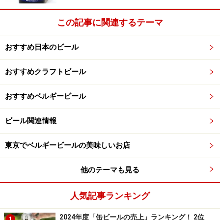
３．香りをかぐ
ビールの香りには、モルト、ホップ、副原料、発酵の過
この記事に関連するテーマ
程でもたらされる香りがあります。香りが弱い場合は、
ビールを軽く回して香りを立ちのぼらせてもOK。ビール
おすすめ日本のビール
の香りを正確に感じ取れるのは、最初の一口目か二口目
まで。その後は嗅覚が慣れてしまうので、最初に存分に
おすすめクラフトビール
香ってください。
おすすめベルギービール
４．口に含む
ビール関連情報
舌が感知する味覚は、甘味、酸味、苦味、塩味の4つ。
ビールにはさまざまな味が含まれていますので、口中の
東京でベルギービールの美味しいお店
全面に行き渡る量のビールを口に含み、口の中と舌全体
でビールをしっかり味わいます。口あたり、コク、炭酸
他のテーマも見る
の刺激などにも集中します。
人気記事ランキング
５．飲む
2024年度「缶ビールの売上」ランキング！ 2位
1