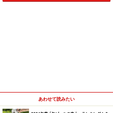
・ ビール
・ ビールの数 ｘ 人数分のグラス
・ お水（味のついていないクラッカーやフランスパンな
どもOK）
飲み比べるビール、ビールの数x人数分のグラス、口を
あわせて読みたい
軽くゆすぐための水を用意。今回は、異なるメーカーか
ら出されている、同じスタイルのビールを比較してみま