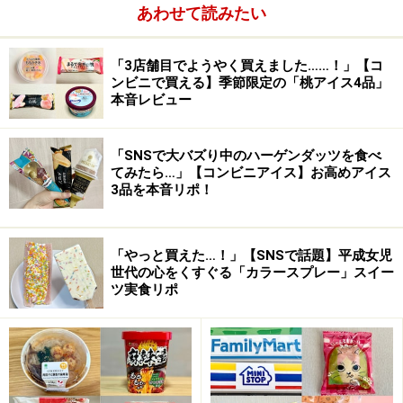
あわせて読みたい
「3店舗目でようやく買えました……！」【コ
昨年の記事では『ブラックコーヒーが増加傾向』と書き
ンビニで買える】季節限定の「桃アイス4品」
ましたが、そのとおり、ブラックコーヒーが大量に出回
本音レビュー
りました。格差社会の拡大、ワーキングプアという問題
を抱えた社会の中で、缶コーヒーは『覚醒のため
だけ
の
「SNSで大バズり中のハーゲンダッツを食べ
液体』になってしまった感があります。
てみたら…」【コンビニアイス】お高めアイス
3品を本音リポ！
今までであれば、ポッカコーヒーやサントリーのボス・
スーパーブレンドのような『全部入り』の製品が労働者
には好まれたわけですが、砂糖やミルクのような『くつ
「やっと買えた…！」【SNSで話題】平成女児
ろぎのための要素』さえも購入者は求めることができな
世代の心をくすぐる「カラースプレー」スイー
ツ実食リポ
い状況になってしまったのでしょうか。
昨年予測検証2…新ブランド？そんな話は右
から左に受け流し…