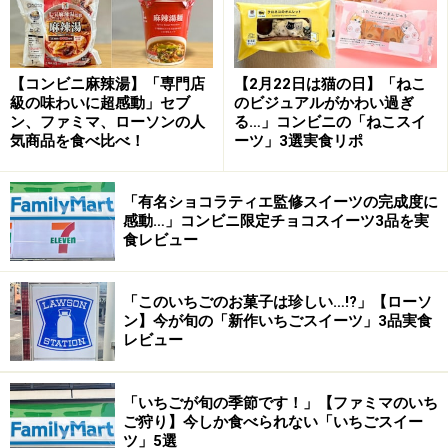
【コンビニ麻辣湯】「専門店
【2月22日は猫の日】「ねこ
級の味わいに超感動」セブ
のビジュアルがかわい過ぎ
ン、ファミマ、ローソンの人
る…」コンビニの「ねこスイ
気商品を食べ比べ！
ーツ」3選実食リポ
「有名ショコラティエ監修スイーツの完成度に
感動…」コンビニ限定チョコスイーツ3品を実
食レビュー
「このいちごのお菓子は珍しい…!?」【ローソ
ン】今が旬の「新作いちごスイーツ」3品実食
レビュー
「いちごが旬の季節です！」【ファミマのいち
過去の例を挙げますと、だいたい5年程度でブランドリ
ご狩り】今しか食べられない「いちごスイー
ニューアルが行われますが、ここ最近ブランドリニュー
ツ」5選