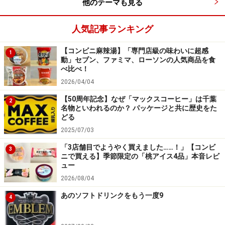
他のテーマも見る
できない品は無かったかと記憶しています。品物の回転
が速かったのか、冷蔵庫のキャパシティを超えるほどの
人気記事ランキング
品数が発売されなかったのか。原因がキャパシティだと
【コンビニ麻辣湯】「専門店級の味わいに超感
すれば、勢いが衰え始めてきているのでしょうか。最近
1
動」セブン、ファミマ、ローソンの人気商品を食
は男性でも缶コーヒーより日本茶・ミネラルウォーター
べ比べ！
を飲む人が多くなっていますしね。(というか今までの日
2026/04/04
本人の風習に戻ったわけで)
【50周年記念】なぜ「マックスコーヒー」は千葉
2
名物といわれるのか？ パッケージと共に歴史をた
どる
※記事内容は執筆時点のものです。最新の内容をご確認くださ
い。
2025/07/03
※メニューや料金などのデータは、取材時または記事公開時点で
の内容です。
「3店舗目でようやく買えました……！」【コンビ
3
ニで買える】季節限定の「桃アイス4品」本音レビ
ュー
2026/08/04
次のページへ
1
/
3
あのソフトドリンクをもう一度9
4