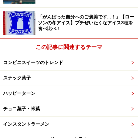
アルが行われておりません。その代わり、コカ・コーラ
ジョージア『シーズンズベスト』、キリンファイア『挽
「がんばった自分へのご褒美です…！」【ロー
きたて工房』、アサヒワンダ『圧力仕立て』のようなサ
ソンの冬アイス】プチぜいたくなアイス3種を
食べ比べ！
ブブランドによるバリエーションの増加(かさ増し)は多
かったかと思います。
この記事に関連するテーマ
コンビニスイーツのトレンド
総論…はたして缶コーヒー界は盛況だった
のか？
スナック菓子
入手本数や発売数からすると前年並みだったと思うので
ハッピーターン
すが、新製品が入手できなかったり、入手しないうちに
コンビニの冷蔵庫から消えてしまった品は一部の限定商
チョコ菓子・米菓
品を除き、見当たりませんでした。今年も、数年前から
の『棲み分け』は継続しているようです。
インスタントラーメン
ブラックコーヒーについては各社とも新製品を投入しま
したが、これについては競合しているはずなのに、入手