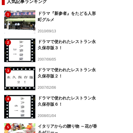
人気記事ランキング
ドラマ『新参者』をたどる人形
1
町グルメ
2010/09/13
ドラマで使われたレストラン永
2
久保存版３！
2007/06/05
ドラマで使われたレストラン永
3
久保存版２！
2007/02/06
ドラマで使われたレストラン永
4
久保存版６！
2008/01/04
イタリアからの贈り物 ～花が香
5
るゼリー～