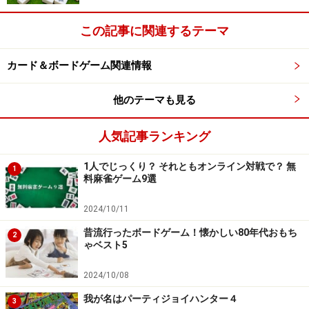
飲み干す」とかお決まりになってしまいます。
この記事に関連するテーマ
そこで最近見つけたのが『罰ゲームトランプ HARD
カード＆ボードゲーム関連情報
編』です。
他のテーマも見る
その罰内容とは？→
人気記事ランキング
※記事内容は執筆時点のものです。最新の内容をご確認くださ
い。
1人でじっくり？ それともオンライン対戦で？ 無
1
料麻雀ゲーム9選
次のページへ
1
/
2
2024/10/11
昔流行ったボードゲーム！懐かしい80年代おもち
2
ゃベスト5
2024/10/08
我が名はパーティジョイハンター４
3