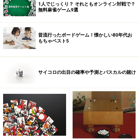
1人でじっくり？ それともオンライン対戦で？
無料麻雀ゲーム9選
昔流行ったボードゲーム！懐かしい80年代お
タイトル：罰ゲームトランプ HARD編
もちゃベスト5
メーカー：
ビバリー
罰ゲームを「どんな内容にするか」を決めるのは、意外
サイコロの出目の確率や予測とパスカルの賭け
に難しいものがあります。日本人は性格的に、ウェット
な部分がありますので、あまりにきつ過ぎる罰ゲーム
は、あとでそこはかとない遺恨が残ったりします。
ランダム引きならある意味公平な罰ゲー
ム？