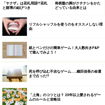
「ヤクザ」は花札用語⁉花札
将棋盤の脚がクチナシをかた
双六屋は学生時代の一時期体育会系な時もあったので……
と賭博の結びつき
どっている由来とは
「火のついているタバコを舌で消す」とか
リフルシャッフルを使うのをオススメしない理
「女装してコンビニに行き、ティッシュボックスとこん
由
にゃくを買ってレジで『人肌に温めてください』とい
う」など
紙とペンだけの簡単ゲーム！大人数向きP&P
かなりハードな罰ゲームなどもありました（もっともこ
で遊んでみよう！
のときは幸運にも勝てたので、罰ゲームは他の人がやら
されていましたが）
死を呼び込む不吉なゲーム……織田信長の命運
まで占った⁉︎
「上海」のコツとは？ 20年以上愛されるゲー
かといって軽すぎる罰ゲームでは、みなが必死になりま
ムのルールと攻略法
せん。このバランスをとるのは結構微妙で、結局「盃を