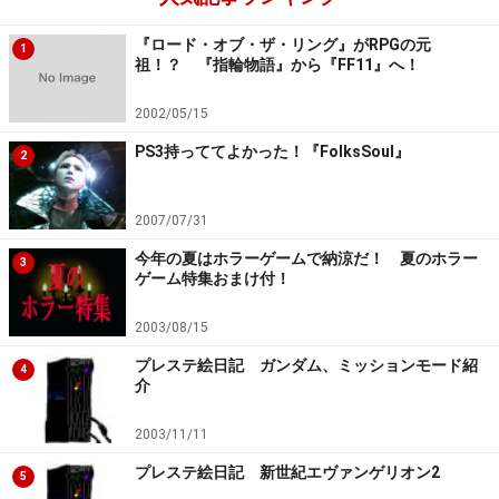
『ロード・オブ・ザ・リング』がRPGの元
1
祖！？ 『指輪物語』から『FF11』へ！
2002/05/15
PS3持っててよかった！『FolksSoul』
2
2007/07/31
今年の夏はホラーゲームで納涼だ！ 夏のホラー
3
ゲーム特集おまけ付！
2003/08/15
プレステ絵日記 ガンダム、ミッションモード紹
4
介
2003/11/11
プレステ絵日記 新世紀エヴァンゲリオン2
5