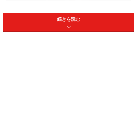
続きを読む
『戦国無双』は非常に懐の大きな作品で、なんとなく遊
ぶだけで10時間、本気でやり込めば軽く100時間は遊べ
てしまいます。このゲームがやり込むのに適している理
由は…。
■
1回のプレイが1時間程度
■
手軽に達成感を味わえる
■
目的意識がはっきり持てる