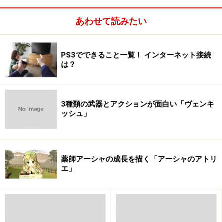
などなど。
あわせて読みたい
それではまず、通常のゲームモード、無双演武でのやり
込みを紹介しましょう。
PS3でできること一覧！ インターネット接続
※記事内容は執筆時点のものです。最新の内容をご確認くださ
は？
い。
次のページへ
1
/
4
3種類の武器とアクションが面白い「ヴェンキ
ッシュ」
薬師アーシャの成長を描く「アーシャのアトリ
エ」