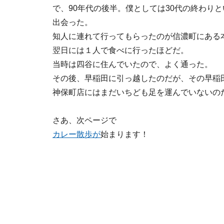
で、90年代の後半。僕としては30代の終わり
出会った。
知人に連れて行ってもらったのが信濃町にある
翌日には１人で食べに行ったほどだ。
当時は四谷に住んでいたので、よく通った。
その後、早稲田に引っ越したのだが、その早稲
神保町店にはまだいちども足を運んでいないの
さあ、次ページで
カレー散歩が
始まります！