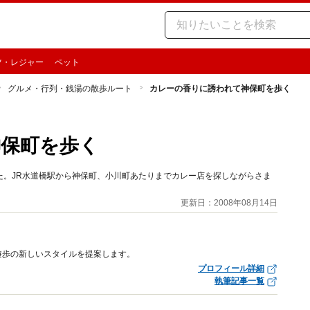
ツ・レジャー
ペット
グルメ・行列・銭湯の散歩ルート
カレーの香りに誘われて神保町を歩く
神保町を歩く
た。JR水道橋駅から神保町、小川町あたりまでカレー店を探しながらさま
更新日：2008年08月14日
遊歩の新しいスタイルを提案します。
プロフィール詳細
執筆記事一覧