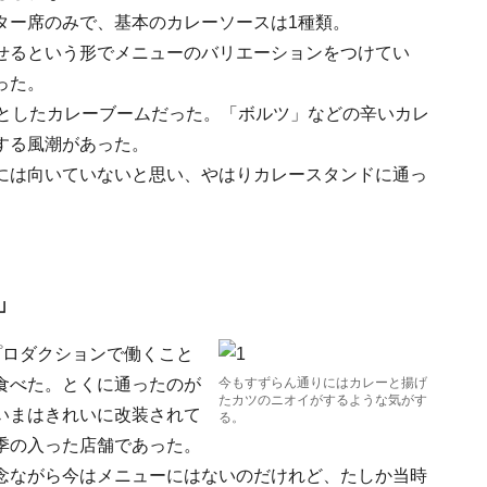
ター席のみで、基本のカレーソースは1種類。
せるという形でメニューのバリエーションをつけてい
った。
っとしたカレーブームだった。「ボルツ」などの辛いカレ
する風潮があった。
には向いていないと思い、やはりカレースタンドに通っ
」
プロダクションで働くこと
食べた。とくに通ったのが
今もすずらん通りにはカレーと揚げ
たカツのニオイがするような気がす
いまはきれいに改装されて
る。
季の入った店舗であった。
念ながら今はメニューにはないのだけれど、たしか当時