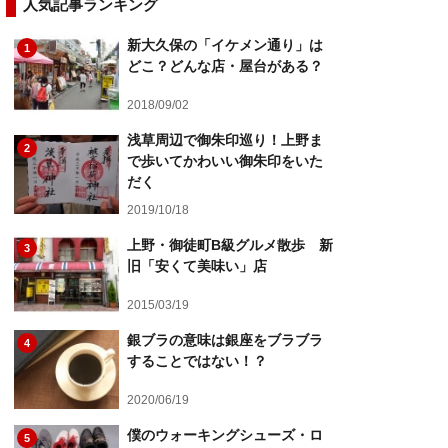
人気記事ランキング
新大久保の「イケメン通り」は
1
どこ？どんな店・屋台がある？
2018/09/02
浅草周辺で御朱印巡り！上野ま
2
で歩いてかわいい御朱印をいた
だく
2019/10/18
上野・御徒町B級グルメ散歩 新
3
旧「安くて美味い」店
2015/03/19
銀ブラの意味は銀座をブラブラ
4
することではない！？
2020/06/19
僕のウォーキングシューズ・ロ
5