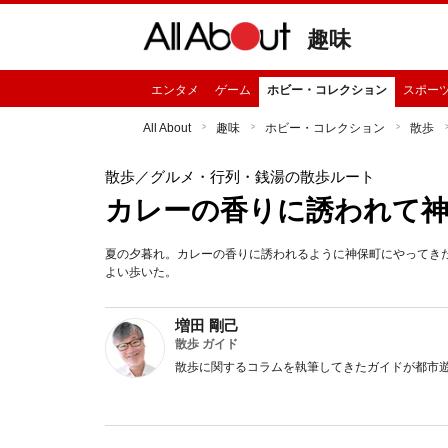
趣味
エンタメ
ゲーム
ホビー・コレクション
スポー
All About
趣味
ホビー・コレクション
散歩
散歩
／グルメ・行列・銭湯の散歩ルート
カレーの香りに誘われて
夏の夕暮れ。カレーの香りに誘われるように神保町にやってき
よい歩いた。
増田 剛己
散歩 ガイド
散歩に関するコラムを執筆してきたガイドが都市