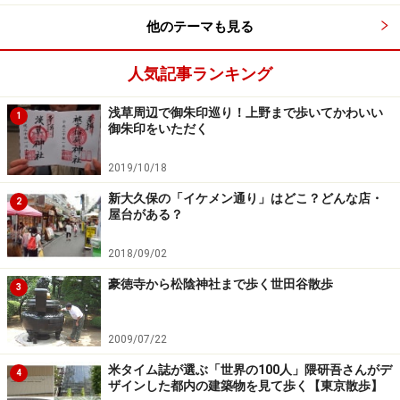
他のテーマも見る
人気記事ランキング
浅草周辺で御朱印巡り！上野まで歩いてかわいい
1
御朱印をいただく
2019/10/18
新大久保の「イケメン通り」はどこ？どんな店・
2
屋台がある？
2018/09/02
豪徳寺から松陰神社まで歩く世田谷散歩
3
2009/07/22
米タイム誌が選ぶ「世界の100人」隈研吾さんがデ
4
ザインした都内の建築物を見て歩く【東京散歩】