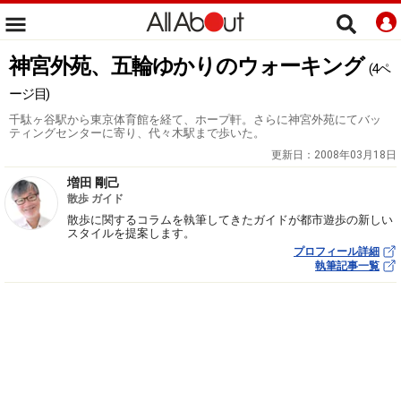
神宮外苑、五輪ゆかりのウォーキング
(4ペ
ージ目)
千駄ヶ谷駅から東京体育館を経て、ホープ軒。さらに神宮外苑にてバッ
ティングセンターに寄り、代々木駅まで歩いた。
更新日：
2008年03月18日
増田 剛己
散歩 ガイド
散歩に関するコラムを執筆してきたガイドが都市遊歩の新しい
スタイルを提案します。
プロフィール詳細
執筆記事一覧