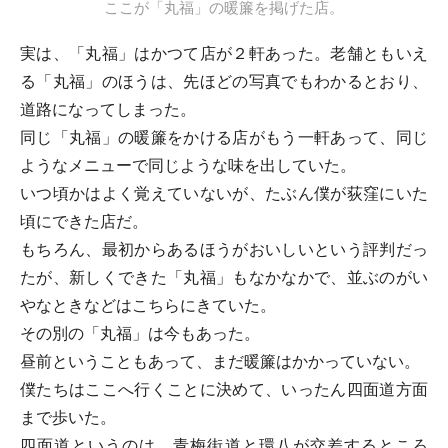
ここが「丸福」の暖簾を掲げた店。
実は、「丸福」はかつて店が２軒あった。老舗ともいえ
る「丸福」のほうは、先ほどの写真でもわかるとおり、
道路になってしまった。
同じ「丸福」の暖簾をかける店がもう一軒あって、同じ
ようなメニューで同じような味を出していた。
いつ頃かはよく覚えていないが、たぶん僕が荻窪にいた
頃にできた店だ。
もちろん、最初からあるほうがおいしいという評判だっ
たが、新しくできた「丸福」もなかなかで、並ぶのがい
やなときなどはこちらにきていた。
その別の「丸福」は今もあった。
昼前ということもあって、まだ暖簾はかかっていない。
僕たちはここへ行くことに決めて、いったん四面道方面
まで歩いた。
四面道というのは、青梅街道と環八が交差するところ