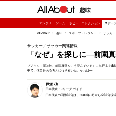
趣味
エンタメ
ゲーム
ホビー・コレクション
スポー
All About
趣味
スポーツ・レジャー
サッカー
サッカー
／サッカー関連情報
「なぜ」を探しに―前園真
ゾノさん（僕は彼、前園真聖をこう読んでいる）に単行本を出
中で、僕自身ある考えに行き着いた。それは―
戸塚 啓
日本代表・Jリーグ ガイド
日本代表の国際試合は、2000年3月から全試合現