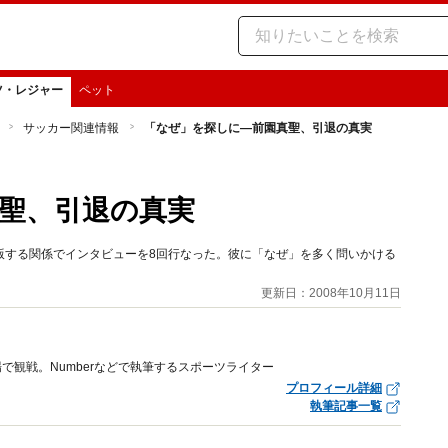
ツ・レジャー
ペット
サッカー関連情報
「なぜ」を探しに―前園真聖、引退の真実
聖、引退の真実
版する関係でインタビューを8回行なった。彼に「なぜ」を多く問いかける
更新日：2008年10月11日
場で観戦。Numberなどで執筆するスポーツライター
プロフィール詳細
執筆記事一覧