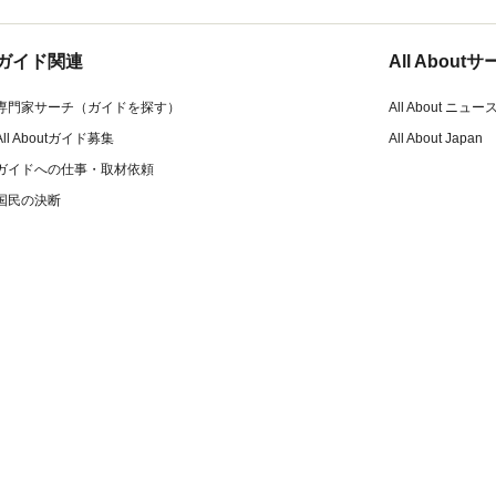
ガイド関連
All Abou
専門家サーチ（ガイドを探す）
All About ニュー
All Aboutガイド募集
All About Japan
ガイドへの仕事・取材依頼
国民の決断