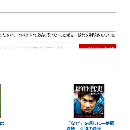
は
「なぜ」を探しに―前園
真聖、引退の真実