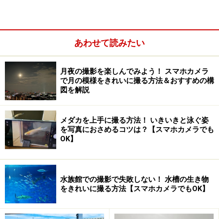
三脚も卓上タイプの小さなものから揃っているので、持
っているカメラの大きさや撮影場所に合わせて必要なも
あわせて読みたい
のを揃えてください。
月夜の撮影を楽しんでみよう！ スマホカメラ
三脚を使って撮影するときに気をつけなければならない
で月の模様をきれいに撮る方法＆おすすめの構
ことがあります。それは、シャッターを押したときの衝
図を解説
動でブレを起こさないようにすること。そのためにデジ
イチ(デジタル一眼レフカメラ)ならシャッターの延長コ
メダカを上手に撮る方法！ いきいきと泳ぐ姿
ードである
レリーズシャッターやリモコンシャッター
を
を写真におさめるコツは？【スマホカメラでも
OK】
使って撮影します。コンデジ(コンパクトデジタルカメ
ラ)の場合は、
セルフタイマーを使うことでブレを生じさ
せなで撮影ができます
。
水族館での撮影で失敗しない！ 水槽の生き物
をきれいに撮る方法【スマホカメラでもOK】
セルフタイマーには、2秒と10秒の二種類の設定時間が
設けられています。この2秒設定は、シャッターを押し