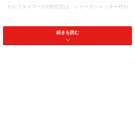
セルフタイマーの2秒設定は、レリーズシャッター代わ
りにもなってイルミ撮影には重宝します
続きを読む
撮影シーンモードは「夜景モード」が便利です
イルミネーション撮影は、野外の撮影が多く、寒く暗い
中で行うことになります。イルミネーション撮影を成功
させるまず第一歩は、撮影準備を万端に行うことです。
カメラ以外に準備するものは、
三脚
です。暗いところで
イルミネーションの明かりをブレなく撮るには、カメラ
を固定させる必要があります。そのためにイルミネーシ
ョン撮影では三脚は必須アイテムです。