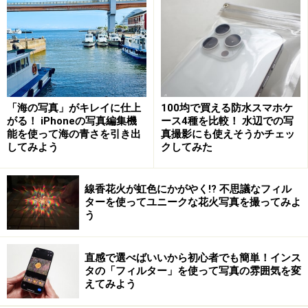
たときの衝動でブレを起こさせないように撮影するため
のいわばレリーズシャッターの代用として使用する目的
のものです。この
2秒設定のセルフタイマーはイルミネ
ーションを撮るときには大変重宝します
のでぜひ使って
みてください。
「海の写真」がキレイに仕上
100均で買える防水スマホケ
がる！ iPhoneの写真編集機
ース4種を比較！ 水辺での写
そして、カメラの撮影モードもイルミネーション用に設
能を使って海の青さを引き出
真撮影にも使えそうかチェッ
定し直します。お持ちのカメラのシーンモードの中にイ
してみよう
クしてみた
ルミネーションを撮る用のモードがあればそれを選びま
す。なければ
夜景モード
を選ぶとよいでしょう。シーン
線香花火が虹色にかがやく!? 不思議なフィル
モードを使わず、プログラムモードでも撮影は可能で
ターを使ってユニークな花火写真を撮ってみよ
う
す。各モードによって写り方に違いがあるので、いくつ
か試して比較してみるのもよいでしょう。
直感で選べばいいから初心者でも簡単！インス
タの「フィルター」を使って写真の雰囲気を変
また、寒いところでの撮影では、バッテリーの消耗が早
えてみよう
まります。撮影前にバッテリーの充電、予備のバッテリ