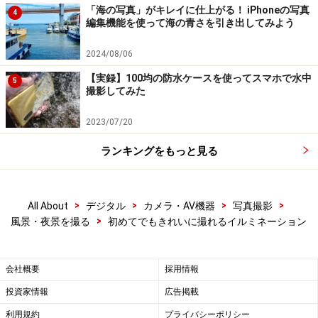
「海の写真」がキレイに仕上がる！ iPhoneの写真
4
編集機能を使って海の青さを引き出してみよう
2024/08/06
【実録】100均の防水ケースを使ってスマホで水中
5
撮影してみた
2023/07/20
ランキングをもっと見る
>
>
>
>
All About
デジタル
カメラ・AV機器
写真撮影
>
風景・夜景を撮る
初めてでもきれいに撮れるイルミネーション
会社概要
採用情報
投資家情報
広告掲載
利用規約
プライバシーポリシー