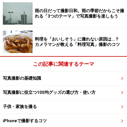
ーの携帯もお忘れなく。
雨の日だって撮影日和。雨の季節だからこそ撮
れる「3つのテーマ」で写真撮影を楽しもう
次のページでは、イルミネーションをより輝かせて撮る
方法をご紹介しましょう！＞＞
料理を「おいしそう」に撮れない原因は…？
※記事内容は執筆時点のものです。最新の内容をご確認くださ
カメラマンが教える「料理写真」撮影のコツ
い。
この記事に関連するテーマ
次のページへ
1
/
3
写真撮影の基礎知識
写真撮影に役立つ100均グッズの選び方・使い方
子供・家族を撮る
iPhoneで撮影するコツ