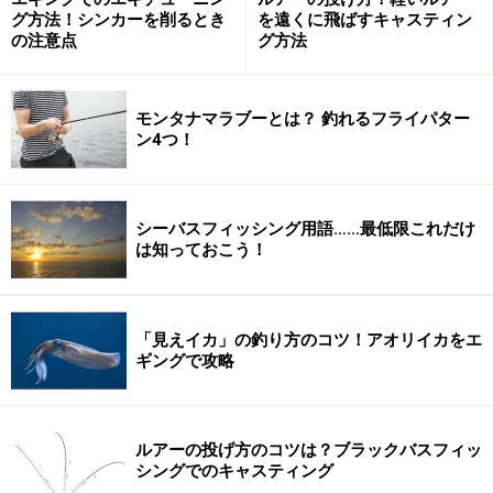
グ方法！シンカーを削るとき
を遠くに飛ばすキャスティン
ースしてもらうと規制の対象になる。さらに、県によっ
の注意点
グ方法
てはこの方法でのリリースも条例で禁止しているところ
がある。その場合は、素直に釣れたら殺して持ち帰って
食べるしかないので、釣りをしたい地域でどのような条
モンタナマラブーとは？ 釣れるフライパター
ン4つ！
例を布いているのか調べておいたほうがよいだろう。
最後は、ガイドの記事の読者にはひとりも居ないはずだ
シーバスフィッシング用語……最低限これだけ
が、ブラックバスをどこからか入手し、湖沼や川などに
は知っておこう！
放すことは絶対にやってはいけない。ブラックバスが問
題視されるようになったのも、誰かが繰り返した密放流
がひとつの要因になっているのだ。みなさんも釣り場で
「見えイカ」の釣り方のコツ！アオリイカをエ
ギングで攻略
こんな光景をみたらなるべく注意してやってほしい。
どれも簡単に守れるはずなので、最低限のルールとして
ルアーの投げ方のコツは？ブラックバスフィッ
覚えておこう。もちろん、この釣り自体のルールもたく
シングでのキャスティング
さんあるため、そちらは日を改めて紹介したいと思う。