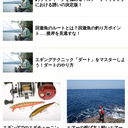
における誘いの決定版！
ブラックバスフィッシングはスポーツなので当然ルール
がある。そして、この釣りを始めるにあたって避けては
通れない道なので、あえてシリーズがはじまる冒頭で外
回遊魚のルートとは？回遊魚の釣り方ポイン
来魚問題に少し触れさせてもらったというわけだ。で
ト……接岸を見逃すな！
は、ここで何の罪も無いブラックバスがこれ以上問題視
されないためのルールを紹介しておこう。
エギングテクニック「ダート」をマスターしよ
ひとつは、ブラックバスを釣った場合、食用以外の目的
う！ダートのやり方
で持ち帰らないということ。運搬や飼育、保管なども禁
止されているので注意が必要だ。
ふたつめは、食べなければ当然逃がすわけだが、リリー
スするときも釣った本人が直接放流しなければならな
い。その場ですぐに放すことは認められているので、こ
のことは必ず実践してほしい。また、他の人へのブラッ
クバスの譲渡も禁止なので、自分に代わって誰かにリリ
エギングでのエギチューニン
ルアーの投げ方！軽いルアー