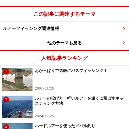
>>まだまだ続きます、ブラックバス編！>>
この記事に関連するテーマ
※記事内容は執筆時点のものです。最新の内容をご確認くださ
い。
ルアーフィッシング関連情報
他のテーマも見る
次のページへ
1
/
2
人気記事ランキング
おかっぱりで気軽にバスフィッシング！
1
2007/01/26
ルアーの投げ方！軽いルアーを遠くに飛ばすキャ
2
スティング方法
2024/12/25
ハードルアーを使ったメバル釣り
3