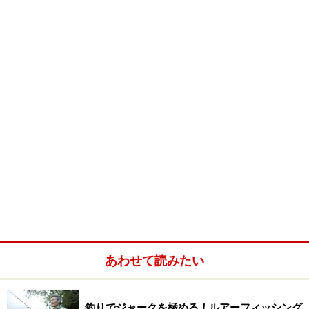
してはルアーでブラックバスを釣る、いわゆる「ブラッ
クバスフィッシング」というジャンルを日本にもたらす
結果となった。
政府管理下で規制された魚が拡散した原因や、勢力を広
げていった経緯などから各方面で問題視する声が出始め
ている。根深いこの問題はこれから徐々にみなさんと一
緒に考えてゆきたいと思うが、ブラックバスを釣る事自
体はいくつかのルールを守れば問題はないので安心して
ほしい。
ブラックバスは食用や釣りの対象用に移入された。当時の
あわせて読みたい
ブラックバスも将来の子孫が社会問題を引き起こすことに
なるとは思っていなかっただろう。
さて、難しい話から入ったが、タイトルにもあるように
釣りでジャークを極める！ルアーフィッシング