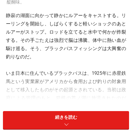
醍醐味。
静寂の湖面に向かって静かにルアーをキャストする。リ
ーリングを開始し、しばらくすると軽いショックのあと
ルアーがストップ。ロッドを立てると水中で何かが炸裂
する。その手ごたえは強烈で脳は沸騰、体中に熱い血が
駆け巡る。そう、ブラックバスフィッシングは大興奮の
釣りなのだ。
いま日本に住んでいるブラックバスは、1925年に赤星鉄
馬という実業家がアメリカから食用および釣りの対象用
として移入したものがその起源とされている。当初は政
府による管理のもと、箱根の芦ノ湖に放流されたのだ
が、様々な要因により日本中に拡散していったのだ。
続きを読む
生活適応範囲が広く、生命力の強いブラックバスは各地
で繁殖し勢力を広げていった。その結果、釣り対象魚と