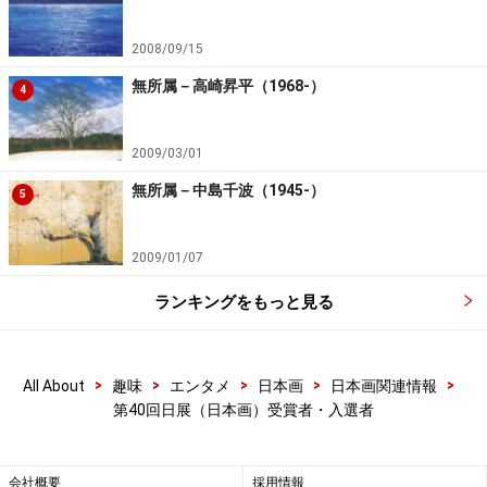
寺島節朗
百々俊雅
中江悦子
仲島昭廣
中園ゆう
2008/09/15
子
無所属－高崎昇平（1968-）
4
中竹毬子
中西玉蘊
中村鳳男
那須ちひ
新川美湖
ろ
2009/03/01
西貴子
西敏彦
西田真由美
西出茂弘
西本祥子
無所属－中島千波（1945-）
5
沼本三郎
野口次郎
野口巳緻子
野々内茂
野村正二
樹
2009/01/07
橋本三重
長谷川基
長谷部貞子
羽溪了
林秀樹
子
子
ランキングをもっと見る
原千紗
平木孝志
平野美加
廣瀬雅枝
福岡正臣
福原匠一
藤岡由佳
藤部厚子
伏見智恵
古澤洋子
>
>
>
>
>
All About
趣味
エンタメ
日本画
日本画関連情報
美
第40回日展（日本画）受賞者・入選者
府玻綾子
細見香都
堀田律子
堀中彰夫
本明千怜
子
会社概要
採用情報