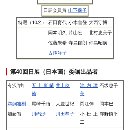
日展会員賞
山下保子
特選（10名）
石田育代
小木曽登
大西守博
岡本明久
片山宏
北村恵美子
佐藤朱希
寺島節朗
仲島昭廣
古澤洋子
第40回日展（日本画）委嘱出品者
有沢?由
五十嵐晴
井上稔
池内璋
石坂恵子
徳
美
鵜飼雅樹
尾崎千頭
大豊世紀
岡江伸
岡本巴
加藤智
川嶋渉
川田恭子
小松正
澤野慎平
二