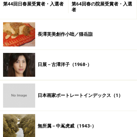
第44回日春展受賞者・入選者
第64回春の院展受賞者・入選
三
者
上岡奈苗
加村光子
川口恵
川島淳
河股幸和
神林久子
菊池啓二
岸春美
岸律子
来住野和
長澤芙美創作小咄／猫岳詣
子
岸本章
北村恵美
木下幸子
木村友彦
清見佳奈
子
子
日展－古澤洋子（1968-）
楠瀬和子
國井たか
久保嶺爾
熊崎勝利
久米伴香
子
倉元敏見
桑野むつ
桑原祐加
小林充也
斎藤俊雄
子
日本画家ポートレートインデックス（1）
齊藤靖子
佐伯千尋
竿下純子
酒井淺子
坂井由紀
春
坂部資子
櫻井伸浩
佐々木志津
佐藤朱希
佐藤淳
無所属－中嶌虎威（1943-）
子