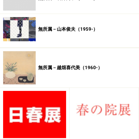
安藤峯子
安藤洋子
飯田小夜子
池田英明
池畑秀穂
石黒麿弥
石坂祥子
石田育代
石田俊良
一木恵里
子
無所属－山本俊夫（1959-）
伊藤紀久
伊藤安男
稲岡仁彦
稲田亜紀
稲葉未来
子
子
岩田壮平
魚住侑子
内田有美
梅澤陽子
梅村愛
遠藤隆稔
扇敏之
大隈裕子
大島宏子
大田実穂
無所属－越畑喜代美（1960-）
大西守博
大野八重
大前隆一
大矢高弓
大矢真嗣
子
岡英彦
岡田朋子
緒方裕和
岡本明久
岡本昌子
小河原和
小木曽登
奥原美智子
小熊香奈
小栗寛子
子
子
生島潔
落合初美
笠川武史
梶徳行
片山宏
加藤寛章
加藤美代
加藤美和
加藤佳子
加藤義孝