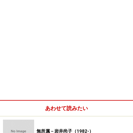
第40回日展（日本画）無鑑査出品者（前年
度特選受賞者）
伊砂正幸
鍵谷節子
佐々木淳一
高田淑子
戸田博子
堂真理子
能島浜江
橋本正弘
福田浩之
森美樹
第40回日展（日本画）入選者一覧
※【会友】を含む一般入選者一覧です。参考→
現代日本画家【日
展】
あわせて読みたい
合田瑠璃
青鹿未奈
青木秀明
青田賢蔵
明星明子
朝倉隆文
安住小百
安達英志郎
阿南友理
天野澄子
合
無所属－岩井尚子（1982-）