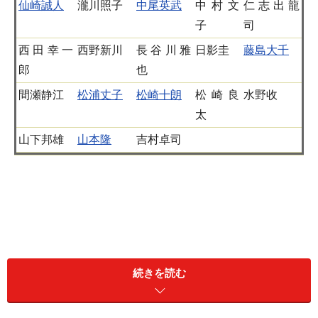
仙崎誠人
瀧川照子
中尾英武
中村文
仁志出龍
子
司
西田幸一
西野新川
長谷川雅
日影圭
藤島大千
郎
也
間瀬静江
松浦丈子
松崎十朗
松崎良
水野收
太
山下邦雄
山本隆
吉村卓司
続きを読む