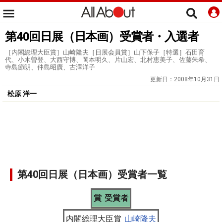
第40回日展（日本画）受賞者・入選者
［内閣総理大臣賞］山崎隆夫［日展会員賞］山下保子［特選］石田育
代、小木曽登、大西守博、岡本明久、片山宏、北村恵美子、佐藤朱希、
寺島節朗、仲島昭廣、古澤洋子
更新日：
2008年10月31日
松原 洋一
第40回日展（日本画）受賞者一覧
賞
受賞者
内閣総理大臣賞
山崎隆夫