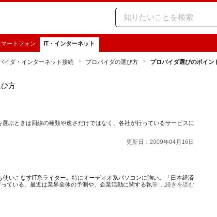
スマートフォン
IT・インターネット
バイダ・インターネット接続
プロバイダの選び方
プロバイダ選びのポイン
選び方
ト
を選ぶときは回線の種類や速さだけではなく、各社が行っているサービスに
更新日：2009年04月16日
acも使いこなすIT系ライター。特にオーディオ系パソコンに強い。「日本経済
行っている。最近は業界全体の予測や、企業活動に関する執筆なども行う。
...続きを読む