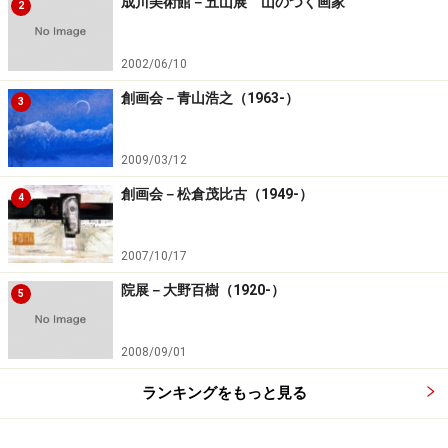
成川美術館－五山展 山のつく画家
2
2002/06/10
創画会－青山浩之（1963-）
3
2009/03/12
創画会－松倉茂比古（1949-）
4
2007/10/17
院展－大野百樹（1920-）
5
2008/09/01
ランキングをもっと見る