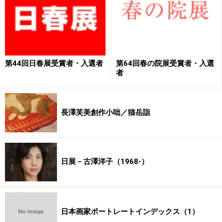
第44回日春展受賞者・入選者
第64回春の院展受賞者・入選
者
長澤芙美創作小咄／猫岳詣
日展－古澤洋子（1968-）
日本画家ポートレートインデックス（1）