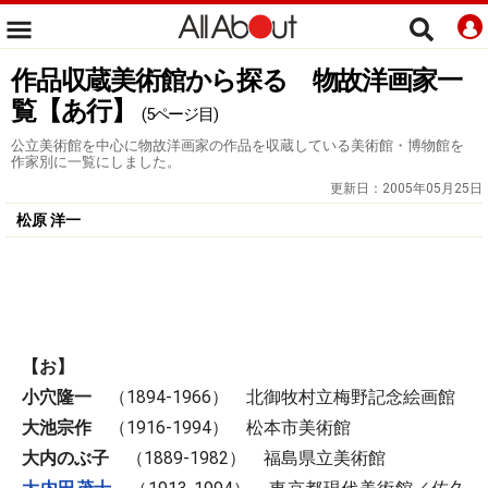
作品収蔵美術館から探る 物故洋画家一
覧【あ行】
(5ページ目)
公立美術館を中心に物故洋画家の作品を収蔵している美術館・博物館を
作家別に一覧にしました。
更新日：
2005年05月25日
松原 洋一
【お】
小穴隆一
（1894-1966） 北御牧村立梅野記念絵画館
大池宗作
（1916-1994） 松本市美術館
大内のぶ子
（1889-1982） 福島県立美術館