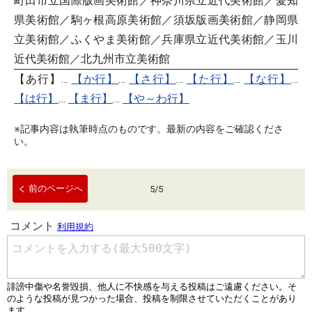
町田市立国際版画美術館／神奈川県立近代美術館／愛知
県美術館／駒ヶ根高原美術館／須坂版画美術館／静岡県
立美術館／ふくやま美術館／兵庫県立近代美術館／玉川
近代美術館／北九州市立美術館
【あ行】…
【か行】
…
【さ行】
…
【た行】
…
【な行】
…
【は行】
…
【ま行】
…
【や～わ行】
※記事内容は執筆時点のものです。最新の内容をご確認くださ
い。
前のページへ
5
/
5