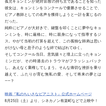
孤児キョンミンが‘絶対音感’の持ち主であることを知った
彼女は、キョンミンをコンクールで優勝させることで、
ピアノ教師としての名声を獲得しようと一計を案じるの
だった。
純粋にピアノが大好きで、鍵盤を叩くことに夢中なキョ
ンミンを、時に厳格に、時に親身になって指導するジ
ス。やがて当初の打算を超えて、この孤独な師弟は思い
がけない母と息子のような絆で結ばれてゆく。
そしてコンクール当日。意気揚々と壇上に立ったキョン
ミンだが、その時過去のトラウマがフラッシュバック
し、あえなく棄権してしまう。そんな痛切な挫折を乗り
越えて、ふたりが育む無私の愛、そして将来の夢とは
――？
映画『私のちいさなピアニスト』公式ホームページ
8月25日（土）より、シネカノン有楽町などで上映中！