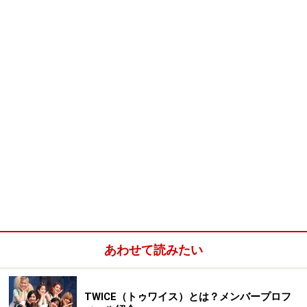
び、壁には韓国語で「平凡に生きよう」と標語が書かれ
ています。が、この空間に住む武術家ファミリーは、
「平凡」どころか奇想天外、そしてとってもパワフルで
す。
家族のメンバーはテコンドーから合気道まで何でも来
いの一家の大黒柱・お祖父ちゃん、技の速さ、そしてお
母さんからの逃げ足の速さはアジアナンバーワンのお父
さん、美貌も力も自分にかなう女性はいない！と自負す
るお母さん、まるでダンスのような華麗な武術で魅せる
娘、そして馬鹿力と酒癖の悪さはピカ一の叔父さん。そ
こに花婿候補の男性が現われるのですが、なよっとした
優しい彼は、武闘派一家には役不足……!?
そんな家族に甘い恋の花が咲いたり、泥棒が入った
あわせて読みたい
り。物語の軸となっているのは様々なハプニングを通じ
て家族が団結、成長していく過程です。
TWICE（トゥワイス）とは？メンバープロフ