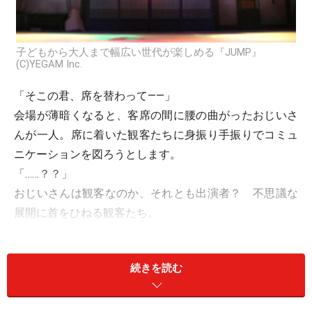
子どもから大人まで幅広い世代が楽しめる『JUMP』
(C)YEGAM Inc.
「そこの君、席を替わって――」
会場が薄暗くなると、客席の間に腰の曲がったおじいさ
んが一人。席に着いた観客たちに身振り手振りでコミュ
ニケーションを図ろうとします。
「……？？」
おじいさんは観客なのか、それとも出演者？ 不思議な
展開に首をひねる観客たち。
そう、実は‘おじいさん’は舞台『JUMP』の舞台監督役を
つとめる役者さん。意表をつくスタートで、『JUMP』
続きを読む
はいつの間にか観る人たちをその世界にぐいぐいと引き
込んでいきます。
舞台にはとある家のリビングを思わせるセットが並