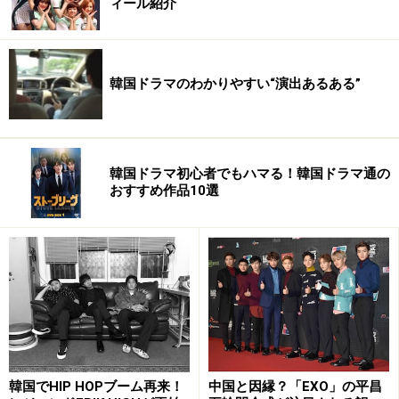
ィール紹介
次ページ
では、『JUMP』の見どころと華麗な軌跡につ
いて語ります。
韓国ドラマのわかりやすい“演出あるある”
※記事内容は執筆時点のものです。最新の内容をご確認くださ
い。
次のページへ
1
/
2
韓国ドラマ初心者でもハマる！韓国ドラマ通の
おすすめ作品10選
韓国でHIP HOPブーム再来！
中国と因縁？「EXO」の平昌