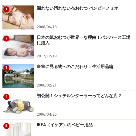
漏れない汚れない布おむつ バンビーノミオ
1
2008/06/18
日本の紙おむつが世界一な理由！パンパース工場
2
に潜入
2017/12/19
皇室に見る物へのこだわり：生活用品編
3
2006/02/21
初公開！シュテルンターラーってどんな店？
4
2006/04/25
IKEA（イケア）のベビー用品
5