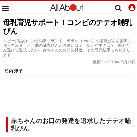
母乳育児サポート！コンビのテテオ哺乳
びん
ベビー用品のコンビの新ブランド テテオ（teteo）の哺乳びんを実際に
使ってみました。他の哺乳びんとの違いは？ 使いやすさは？ 哺乳び
ん選びで重視したい、赤ちゃんのお口の発達。その研究結果にもせまり
ます！
更新日：
2010年05月25日
竹内 淳子
赤ちゃんのお口の発達を追求したテテオ哺
乳びん