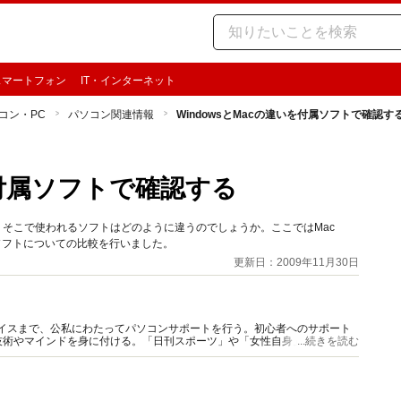
スマートフォン
IT・インターネット
コン・PC
パソコン関連情報
WindowsとMacの違いを付属ソフトで確認す
を付属ソフトで確認する
すが、そこで使われるソフトはどのように違うのでしょうか。ここではMac
ているソフトについての比較を行いました。
更新日：2009年11月30日
バイスまで、公私にわたってパソコンサポートを行う。初心者へのサポート
技術やマインドを身に付ける。「日刊スポーツ」や「女性自身」などで、パ
...続きを読む
もアリ。