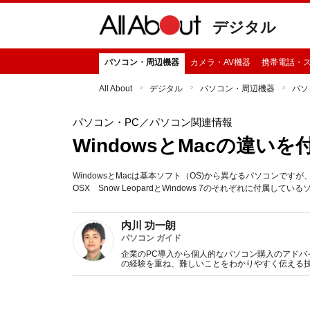
デジタル
パソコン・周辺機器
カメラ・AV機器
携帯電話・
All About
デジタル
パソコン・周辺機器
パソ
パソコン・PC
／パソコン関連情報
WindowsとMacの違い
WindowsとMacは基本ソフト（OS)から異なるパソコンで
OSX Snow LeopardとWindows 7のそれぞれに付属し
内川 功一朗
パソコン ガイド
企業のPC導入から個人的なパソコン購入のアド
の経験を重ね、難しいことをわかりやすく伝える
ソコン初心者向けの執筆やインタビュー紹介など