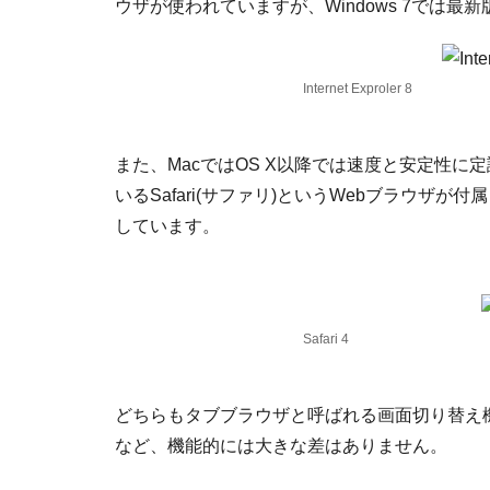
ウザが使われていますが、Windows 7では最新
Internet Exproler 8
また、MacではOS X以降では速度と安定性に定
いるSafari(サファリ)というWebブラウザが付属し
しています。
Safari 4
どちらもタブブラウザと呼ばれる画面切り替え
など、機能的には大きな差はありません。