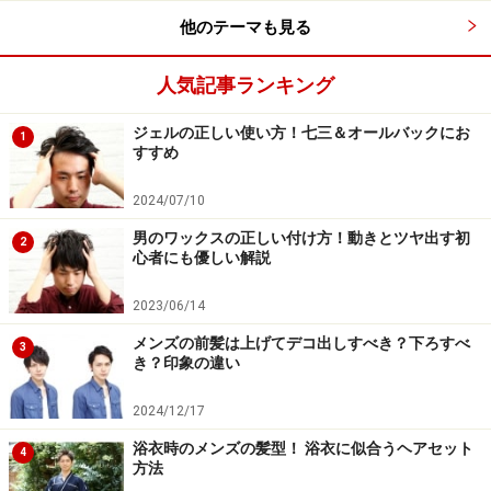
他のテーマも見る
人気記事ランキング
ジェルの正しい使い方！七三＆オールバックにお
1
すすめ
2024/07/10
男のワックスの正しい付け方！動きとツヤ出す初
2
心者にも優しい解説
2023/06/14
メンズの前髪は上げてデコ出しすべき？下ろすべ
3
き？印象の違い
2024/12/17
浴衣時のメンズの髪型！ 浴衣に似合うヘアセット
4
方法