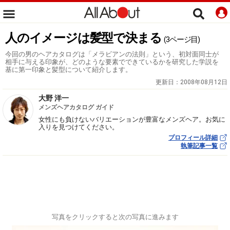
人のイメージは髪型で決まる
(3ページ目)
今回の男のヘアカタログは「メラビアンの法則」という、初対面同士が
相手に与える印象が、どのような要素でできているかを研究した学説を
基に第一印象と髪型について紹介します。
更新日：
2008年08月12日
大野 洋一
メンズヘアカタログ ガイド
女性にも負けないバリエーションが豊富なメンズヘア。お気に
入りを見つけてください。
プロフィール詳細
執筆記事一覧
写真をクリックすると次の写真に進みます