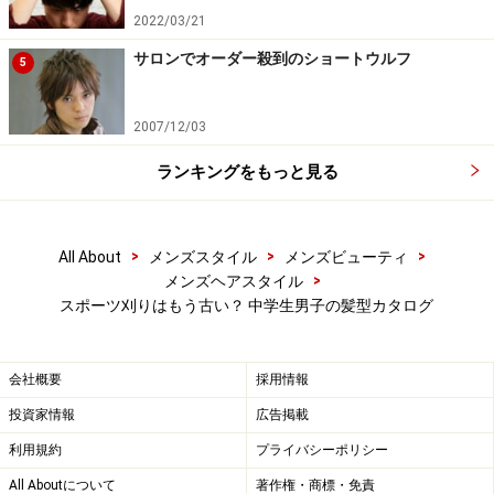
ふんわりフェザーがポイントのショートスタイル
2022/03/21
サロンでオーダー殺到のショートウルフ
5
ふんわりフェザーのナチュラルショート
2007/12/03
出典： 黒髪が好印象のフェザーショート [メンズヘアス
ランキングをもっと見る
タイル] All About
ナチュラルな髪型というだけではなく、フンワリ感をぷ
らすした爽やかなショートスタイル。フェザースタイル
>
>
>
All About
メンズスタイル
メンズビューティ
は羽のような軽やかさがポイント。柔らかい髪質の持ち
>
メンズヘアスタイル
スポーツ刈りはもう古い？ 中学生男子の髪型カタログ
主におすすめのスタイルです。【ページ停止】
モテるツーブロックはソフトで
会社概要
採用情報
投資家情報
広告掲載
ツーブロックはソフトに仕上げる
利用規約
プライバシーポリシー
All Aboutについて
著作権・商標・免責
出典： やり過ぎないソフトツーブロックショート [メン