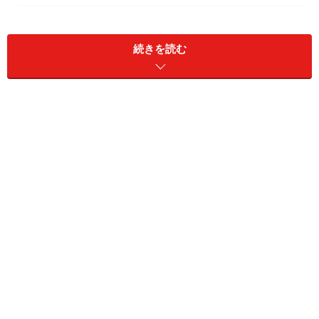
さやわか系ショートレイヤー
続きを読む
出典： さわやか系ショートレイヤー [メンズヘアスタイ
ル] All About
爽やかに仕上げたいけれど短い髪は苦手！という男子に
オススメなのがレイヤースタイル。襟足をスッキリさせ
れば、トップやサイドが長めでもアレンジ次第でスッキ
リ爽やかな印象に。分け目次第でモードにも変身できち
ゃいます。
ザクザクの束感がポイント
ヘアアレンジはとっても簡単
出典： ざくざくした束感で動きのあるショートスタイル
[メンズヘアスタイル] All About