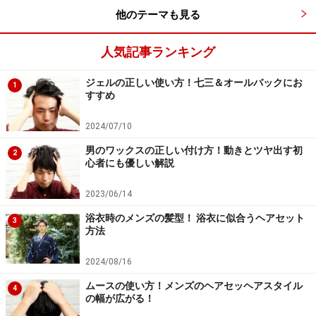
他のテーマも見る
れボウズ。ポイントはなんといっても、スタイリングに
必要な時間がたった10秒というお手軽さ。部活のあとで
人気記事ランキング
もきちんとアレンジできちゃうお手軽さがうれしいスタ
イルです。
ジェルの正しい使い方！七三＆オールバックにお
1
すすめ
好感度抜群のナチュラルショートスタイル
2024/07/10
男のワックスの正しい付け方！動きとツヤ出す初
2
爽やかさで好感度UP
心者にも優しい解説
出典： 夏はやっぱり簡単ショートスタイル [メンズヘア
2023/06/14
スタイル] All About
浴衣時のメンズの髪型！ 浴衣に似合うヘアセット
3
爽やかはモテポイントのひとつ。シンプルでナチュラル
方法
な爽やかショートスタイルは永遠のモテスタイルです。
2024/08/16
スッキリと清潔感をアピールできる髪型に、女子たちか
らの好感度がアップすること間違いなし。【ページ停
ムースの使い方！メンズのヘアセッヘアスタイル
4
の幅が広がる！
止】