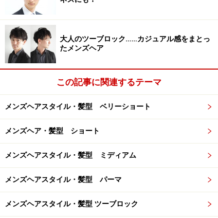
スッキリさっぱり好青年
出典： 爽やかナチュラルサマーショート [メンズヘアス
大人のツーブロック……カジュアル感をまとっ
タイル] All About
たメンズヘア
制服にぴったりなスッキリさっぱりのナチュラルショー
トスタイル。基本的にはスタイリング剤を使わずに仕上
この記事に関連するテーマ
がります。アレンジを加えたい、変化をつけたい時だ
け、ワックスをなじませて毛先を遊ばせてみましょう。
メンズヘアスタイル・髪型 ベリーショート
【ページ停止】
スタイリングはたった10秒！
メンズヘア・髪型 ショート
メンズヘアスタイル・髪型 ミディアム
おしゃれボウズがおすすめ
メンズヘアスタイル・髪型 パーマ
出典： 10秒でスタイリングできるおしゃれボウズ [メン
メンズヘアスタイル・髪型 ツーブロック
ズヘアスタイル] All About
スポーツマンの爽やかくんたちにオススメなのがおしゃ