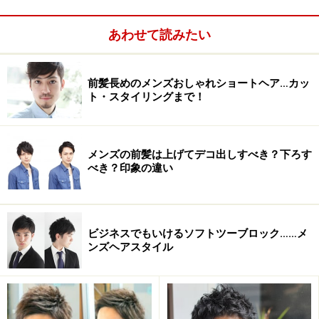
ザクザクの毛束感が印象的なショートスタイル。忙しい
朝でもワックスで手グシでザクザク仕上げるだけでOK。
あわせて読みたい
朝、スタイリングに時間をかけたくない！という男子に
おおすすめのスタイルです。1分あれば出来上がりま
前髪長めのメンズおしゃれショートヘア…カッ
す。
ト・スタイリングまで！
男子もゆるふわがモテる！
メンズの前髪は上げてデコ出しすべき？下ろす
べき？印象の違い
ゆるふわなショートスタイル
出典： クールの中に柔らかさがあるエアリーショート
[メンズヘアスタイル] All About
ビジネスでもいけるソフトツーブロック……メ
ンズヘアスタイル
ゆるふわがモテのは女子だけではありません。男子もふ
んわりとしたキュートなヘアスタイルに女子たちが胸キ
ュンしてしまいます。ワックスでアレンジしてもよし、
忙しい朝には、アレンジせずにまさに無造作ヘアで仕上