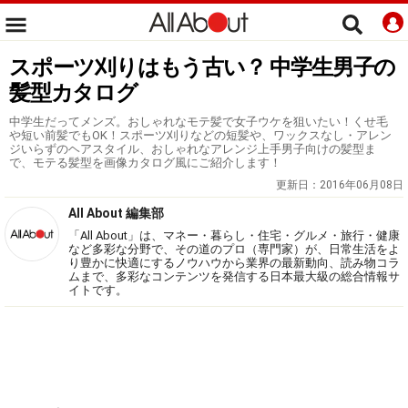
スポーツ刈りはもう古い？ 中学生男子の
髪型カタログ
中学生だってメンズ。おしゃれなモテ髪で女子ウケを狙いたい！くせ毛
や短い前髪でもOK！スポーツ刈りなどの短髪や、ワックスなし・アレン
ジいらずのヘアスタイル、おしゃれなアレンジ上手男子向けの髪型ま
で、モテる髪型を画像カタログ風にご紹介します！
更新日：
2016年06月08日
All About 編集部
「All About」は、マネー・暮らし・住宅・グルメ・旅行・健康
など多彩な分野で、その道のプロ（専門家）が、日常生活をよ
り豊かに快適にするノウハウから業界の最新動向、読み物コラ
ムまで、多彩なコンテンツを発信する日本最大級の総合情報サ
イトです。