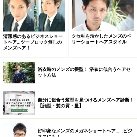
げてもモテ髪に仕上がる不思議なスタイルです。
作りこまないナチュラルなショートスタイル
クセ毛を活かしたメンズのベ
清潔感のあるビジネスショー
作りこまないナチュラル感がさわやか
リーショートヘアスタイル
トヘア…ツーブロック無しの
メンズヘア！
出典： 作りこみ過ぎないナチュラルなショートスタイル
[メンズヘアスタイル] All About
浴衣時のメンズの髪型！ 浴衣に似合うヘアセ
男のヘアアレンジにはワックスは欠かせないというスタ
ット方法
イルが多いけれど、ワックスは使いたくない！という男
子にオススメなのが究極のナチュラルなショートスタイ
ルです。基本はワックスなしでOK。変化をつけたい時に
自分に似合う髪型を見つけるメンズヘア診断！
【顔型・髪の質・量】
はワックスと手ぐしでスタリングは簡単です。
制服にもピッタリ！
好印象なメンズのメガネショートヘア……ビジ
ネスにも！