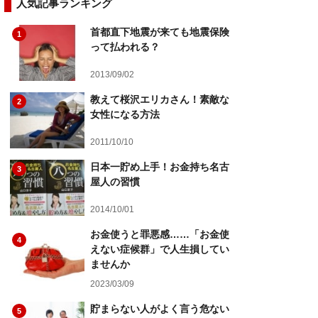
人気記事ランキング
首都直下地震が来ても地震保険
1
って払われる？
2013/09/02
教えて桜沢エリカさん！素敵な
2
女性になる方法
2011/10/10
日本一貯め上手！お金持ち名古
3
屋人の習慣
2014/10/01
お金使うと罪悪感……「お金使
4
えない症候群」で人生損してい
ませんか
2023/03/09
貯まらない人がよく言う危ない
5