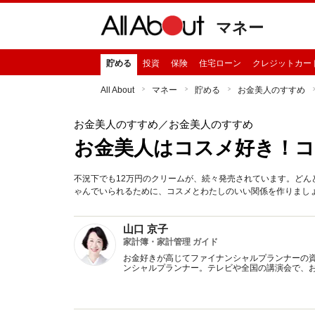
マネー
貯める
投資
保険
住宅ローン
クレジットカー
All About
マネー
貯める
お金美人のすすめ
お金美人のすすめ
／お金美人のすすめ
お金美人はコスメ好き！
不況下でも12万円のクリームが、続々発売されています。どん
ゃんでいられるために、コスメとわたしのいい関係を作りまし
山口 京子
家計簿・家計管理 ガイド
お金好きが高じてファイナンシャルプランナーの
ンシャルプランナー。テレビや全国の講演会で、