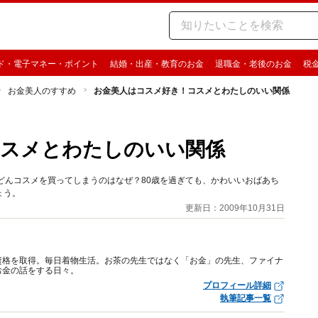
ド・電子マネー・ポイント
結婚・出産・教育のお金
退職金・老後のお金
税
お金美人のすすめ
お金美人はコスメ好き！コスメとわたしのいい関係
コスメとわたしのいい関係
どんコスメを買ってしまうのはなぜ？80歳を過ぎても、かわいいおばあち
ょう。
更新日：2009年10月31日
資格を取得。毎日着物生活。お茶の先生ではなく「お金」の先生、ファイナ
お金の話をする日々。
プロフィール詳細
執筆記事一覧