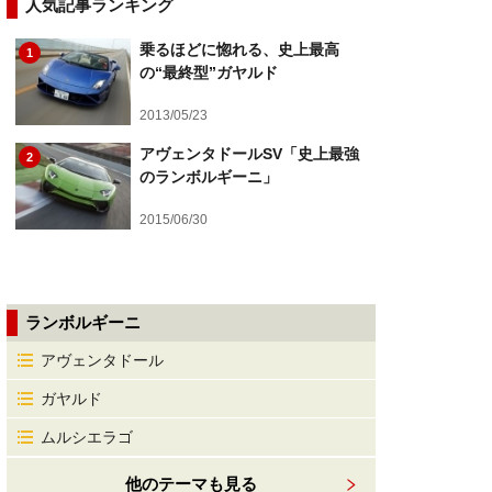
人気記事ランキング
乗るほどに惚れる、史上最高
1
の“最終型”ガヤルド
2013/05/23
アヴェンタドールSV「史上最強
2
のランボルギーニ」
2015/06/30
ランボルギーニ
アヴェンタドール
ガヤルド
ムルシエラゴ
他のテーマも見る