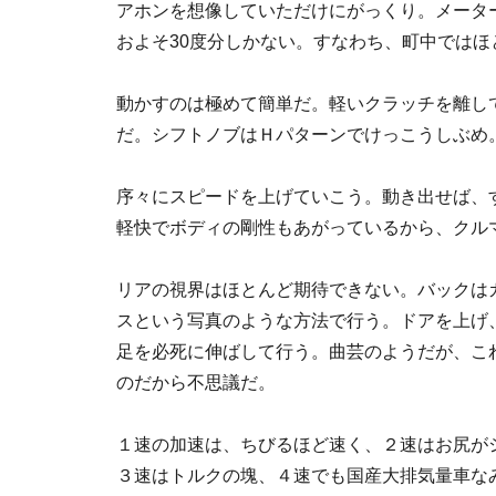
アホンを想像していただけにがっくり。メーターはな
およそ30度分しかない。すなわち、町中では
動かすのは極めて簡単だ。軽いクラッチを離し
だ。シフトノブはＨパターンでけっこうしぶめ
序々にスピードを上げていこう。動き出せば、
軽快でボディの剛性もあがっているから、クル
リアの視界はほとんど期待できない。バックは
スという写真のような方法で行う。ドアを上げ
足を必死に伸ばして行う。曲芸のようだが、こ
のだから不思議だ。
１速の加速は、ちびるほど速く、２速はお尻が
３速はトルクの塊、４速でも国産大排気量車な