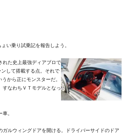
のちょい乗り試乗記を報告しよう。
された史上最強ディアブロで
ーンして搭載する点。それで
mというから正にモンスターだ。
、すなわちＶＴモデルとなっ
ー車。
のガルウィングドアを開ける。ドライバーサイドのドア