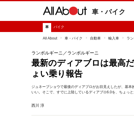
車・バイク
車
バイク
All About
車・バイク
自動車
輸入車
ラン
ランボルギーニ
／ランボルギーニ
最新のディアブロは最高だ
ょい乗り報告
ジュネーブショウで最後のディアブロがお目見えしたが、基本的
いい。そこで、すでに上陸しているディアブロ6.0を、ちょっ
西川 淳