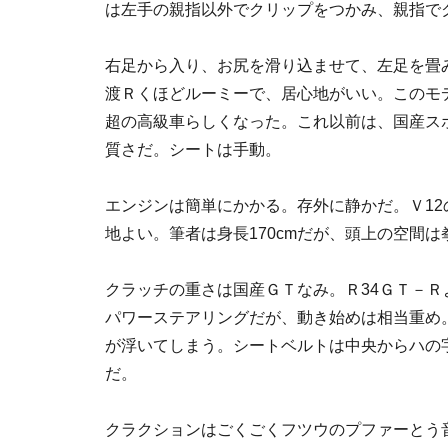
は左手の親指以外でクリップをつかみ、親指で
右足から入り、お尻を滑り込ませて、左足を畳
渡Ｒくほどルーミーで、居心地がいい。このモデ
超の高級車らしくなった。これ以前は、国産ス
質さだ。シートは手動。
エンジンは簡単にかかる。存外に静かだ。Ｖ1
地よい。筆者は身長170cmだが、頭上の空間は
クラッチの重さは国産ＧＴなみ。Ｒ34ＧＴ－Ｒ
パワーステアリングだが、動き始めは相当重め
が浮いてしまう。シートベルトは中央からハの
だ。
クラクションはごくごくフツウのプファーとう