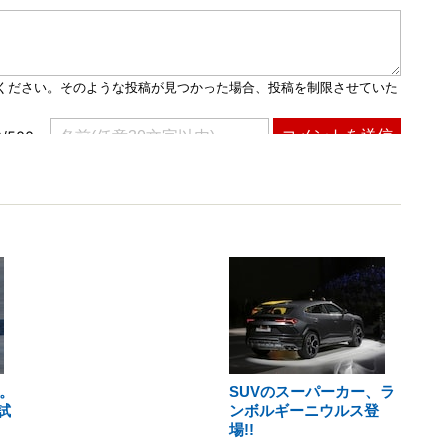
。
SUVのスーパーカー、ラ
試
ンボルギーニウルス登
場!!