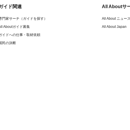
ガイド関連
All Abou
専門家サーチ（ガイドを探す）
All About ニュー
All Aboutガイド募集
All About Japan
ガイドへの仕事・取材依頼
国民の決断