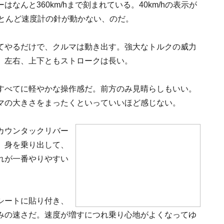
んと360km/hまで刻まれている。40km/hの表示が
ほとんど速度計の針が動かない、のだ。
てやるだけで、クルマは動き出す。強大なトルクの威力
。左右、上下ともストロークは長い。
すべてに軽やかな操作感だ。前方のみ見晴らしもいい。
マの大きさをまったくといっていいほど感じない。
カウンタックリバー
、身を乗り出して、
れが一番やりやすい
シートに貼り付き、
みの速さだ。速度が増すにつれ乗り心地がよくなってゆ