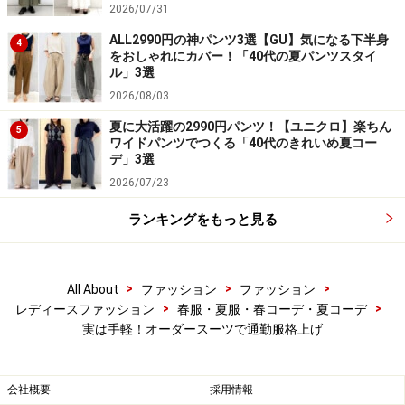
2026/07/31
ALL2990円の神パンツ3選【GU】気になる下半身
4
ボタンの種類や裏地、ステッチの色などのディティール
をおしゃれにカバー！「40代の夏パンツスタイ
ル」3選
も自由に選ぶことができます。スーツの生地と同系色で
2026/08/03
すっきりとまとめるのも、カラーアクセントをつけて遊
ぶのもアリ。まるでデザイナーになった気分！
夏に大活躍の2990円パンツ！【ユニクロ】楽ちん
5
ワイドパンツでつくる「40代のきれいめ夏コー
デ」3選
2026/07/23
ランキングをもっと見る
※記事内容は執筆時点のものです。最新の内容をご確認くださ
い。
>
>
>
All About
ファッション
ファッション
>
>
レディースファッション
春服・夏服・春コーデ・夏コーデ
次のページへ
1
/
2
実は手軽！オーダースーツで通勤服格上げ
会社概要
採用情報