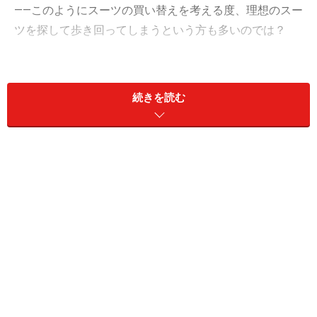
――このようにスーツの買い替えを考える度、理想のスー
ツを探して歩き回ってしまうという方も多いのでは？
そんなあなたにおすすめしたいのが、
オーダースーツ
。
オーダーというと、男性向けの堅苦しいイメージで、し
続きを読む
かも高いのでは？という印象がつきまといますが、最近
はとても手頃になり、既製服とそれほど変わらない価格
で仕立てられるところが増えてきました。