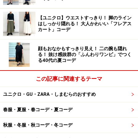
次に理想のイメージをディティールに落とし込んでいき
【ユニクロ】ウエストすっきり！ 脚のライン
はしっかり隠れる！ 大人かわいい「フレアス
ます。たくさんある生地の中から、イメージに合うもの
カート」コーデ
をセレクト。既製服にありがちな「この生地で違う形な
らよかったのに」ということが、オーダーならすべて解
顔もおなかもすっきり見え！ 二の腕も隠れ
決できます。
る！ 抜け感抜群の「ふんわりワンピ」でつく
る40代の夏コーデ
この記事に関連するテーマ
ユニクロ・GU・ZARA・しまむらのおすすめ
春服・夏服・春コーデ・夏コーデ
形のセレクトもパターン一覧を見ながら簡単に可能
秋服・冬服・秋コーデ・冬コーデ
次に形を選びます。一番簡単なオーダー形式は「パター
ンオーダー」と呼ばれるもので、既にある型紙の中から