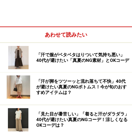
そこで今回は、スーツのオーダー方法から、こだわると
あわせて読みたい
差がつくディティールまでを徹底解説！前回の記事に引
き続き、オーダースーツのショップ、
EBUAUBE（※2016
年現在は閉店）
からお届けします。
「汗で服がベタベタはりついて気持ち悪い」
40代が避けたい「真夏のNG素材」とOKコーデ
≫≫
2016年のオーダースーツ体験記事も合わせて参考に
してみてください。
「汗が脚をツツーッと流れ落ちて不快」40代
が避けたい真夏のNGボトムス！今が旬のおす
すめアイテムは？
スーツのオーダー方法
「見た目が暑苦しい」「着ると汗がダラダラ」
40代が避けたい真夏のNGコーデ！涼しくなる
OKコーデは？