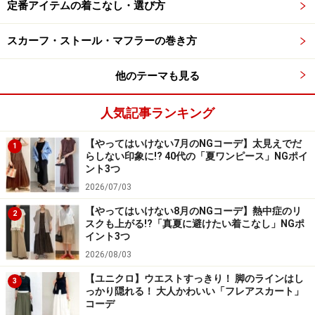
定番アイテムの着こなし・選び方
好きなものを選ぶというものですが、細かい仕様の変更
はできないところがほとんど。
スカーフ・ストール・マフラーの巻き方
でも、EBUAUBE（※2016年現在は閉店）ではＶゾーンの
他のテーマも見る
開きの広さからラペル（襟）の幅、ボタンの数やポケッ
トの形などを細かく選ぶことができます。パターンオー
人気記事ランキング
ダーの価格でフルオーダーと同じくらいの自由度で楽し
【やってはいけない7月のNGコーデ】太見えでだ
めるのが、最大の魅力。
1
らしない印象に!? 40代の「夏ワンピース」NGポイ
ント3つ
2026/07/03
【やってはいけない8月のNGコーデ】熱中症のリ
2
スクも上がる!?「真夏に避けたい着こなし」NGポ
イント3つ
2026/08/03
【ユニクロ】ウエストすっきり！ 脚のラインはし
3
っかり隠れる！ 大人かわいい「フレアスカート」
豊富な裏地やボタン、ステッチカラーで思わず迷ってし
コーデ
まうのもオーダーの楽しさ