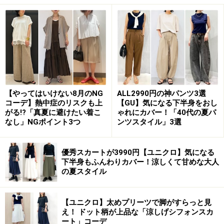
オーダースーツの堅苦しい雰囲気を一切感じない明るい
店内で、オーダースタート！
まず自分の体の採寸をしてもらいながら、ショップスタ
ッフに
あなたのイメージを伝えます
。時間はだいたい1
時間程度。店内にあるサンプルを見ながら「こんな感じ
で」と伝えてもいいですし、「かっこいい感じにした
【やってはいけない8月のNG
ALL2990円の神パンツ3選
コーデ】熱中症のリスクも上
【GU】気になる下半身をおし
い！」と漠然としたイメージを伝えるだけでもＯＫ。着
がる!?「真夏に避けたい着こ
ゃれにカバー！「40代の夏パ
た時にどんなイメージになるスーツが欲しいのか、こだ
なし」NGポイント3つ
ンツスタイル」3選
わっているポイントはどこなのかなどを自由に伝えまし
ょう。スーツの専門用語がわからなくても、ショップス
優秀スカートが3990円【ユニクロ】気になる
下半身もふんわりカバー！涼しくて甘めな大人
タッフが親身にアドバイスをくれるはず。
の夏スタイル
【ユニクロ】太めプリーツで脚がすらっと見
え！ ドット柄が上品な「涼しげシフォンスカ
実際に生地を見ながら好みのものをセレクト
ート」コーデ