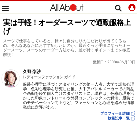
実は手軽！オーダースーツで通勤服格上
げ
スーツで仕事をしていると、徐々に自分なりのこだわりが出てくるも
の。そんなあなたにおすすめしたいのが、最近ぐっと手頃になったオー
ダースーツ。スーツのオーダー方法から、差が付くポイントまでを徹底
解説！
更新日：
2008年06月30日
久野 梨沙
レディースファッション ガイド
服装心理学に基づくスタイリングの第一人者。大学で認知心理
学・色彩心理学を研究した後、大手アパレルメーカーでの商品
企画職を経て個人向けスタイリストに。現在は、色彩心理を活
かした印象コントロールや外見コンプレックスの解消、服装で
のモチベーション向上など、ファッションと心理を絡めた情報
発信に定評がある。
プロフィール詳細
執筆記事一覧