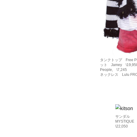
タンクトップ Free P
ット Jamey \19,
People, \7,245
ネックレス Lulu FROS
サンダル
MYSTIQU
\22,050