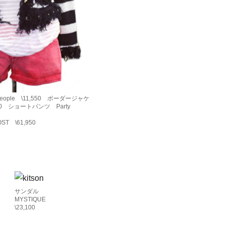
eople \11,550 ボーダージャケ
950 ショートパンツ Party
T \61,950
サンダル
E
MYSTIQUE
\23,100