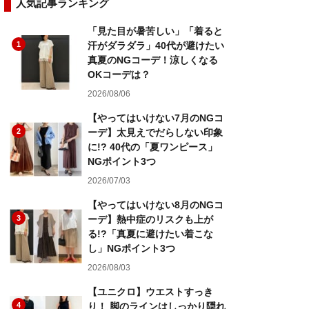
人気記事ランキング
「見た目が暑苦しい」「着ると
1
汗がダラダラ」40代が避けたい
真夏のNGコーデ！涼しくなる
OKコーデは？
2026/08/06
【やってはいけない7月のNGコ
2
ーデ】太見えでだらしない印象
に!? 40代の「夏ワンピース」
NGポイント3つ
2026/07/03
【やってはいけない8月のNGコ
3
ーデ】熱中症のリスクも上が
る!?「真夏に避けたい着こな
し」NGポイント3つ
2026/08/03
【ユニクロ】ウエストすっき
4
り！ 脚のラインはしっかり隠れ