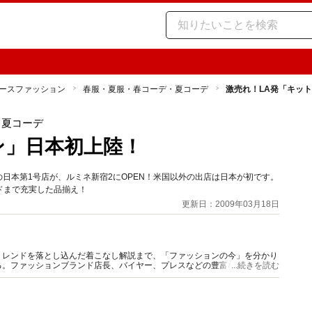
ースファッション
春服・夏服・春コーデ・夏コーデ
激売れ！LA発「キッ
・夏コーデ
ン」日本初上陸！
）の日本第1号店が、ルミネ新宿2にOPEN！米国以外の出店は日本が初です。
ドまで充実した品揃え！
更新日：2009年03月18日
トレンドを落とし込んだ着こなし解説まで、「ファッションの今」を分かり
る。ファッションブランド店長、バイヤー、プレスなどの豊富な現場キャリ
...続きを読む
ミナーやイベント出演も多い。