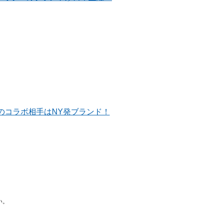
のコラボ相手はNY発ブランド！
い。