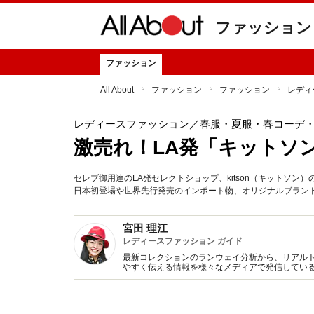
ファッション
ファッション
All About
ファッション
ファッション
レディ
レディースファッション
／春服・夏服・春コーデ
激売れ！LA発「キットソ
セレブ御用達のLA発セレクトショップ、kitson（キットソン
日本初登場や世界先行発売のインポート物、オリジナルブラン
宮田 理江
レディースファッション ガイド
最新コレクションのランウェイ分析から、リアル
やすく伝える情報を様々なメディアで発信してい
アを生かしたスタイリング提案に強みを持つ。セ