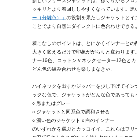
新しいフリースジャケットは、襟ぐりからフロ
ッキリとより着回ししやすくなっています。黒
ー（分離色）」
の役割を果たしジャケットとイ
ことでより自然にダイレクトに色合わせできる
着こなしのポイントは、とにかくインナーとの
大きく変えるだけで印象ががらりと変わります
ナー16色、コットンＶネックセーター12色と
どん色の組み合わせを楽しまなきゃ。
ハイネックを出すかジッパーを少し下げてイン
ックな色で。ジャケットがどんな色であっても
○ 黒またはグレー
○ ジャケットと同系色で調和させる
○ 濃い色のジャケットｘ白のインナー
のいずれかを選ぶとカッコイイ。これらはフリ