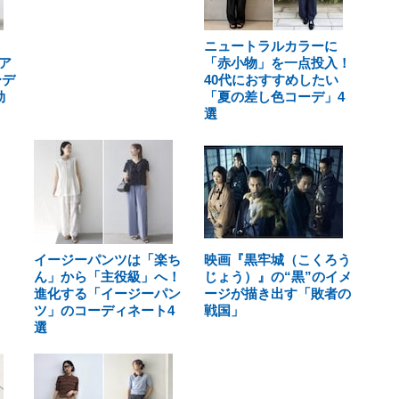
ニュートラルカラーに
ア
「赤小物」を一点投入！
ーデ
40代におすすめしたい
効
「夏の差し色コーデ」4
選
イージーパンツは「楽ち
映画『黒牢城（こくろう
ん」から「主役級」へ！
じょう）』の“黒”のイメ
進化する「イージーパン
ージが描き出す「敗者の
ツ」のコーディネート4
戦国」
選