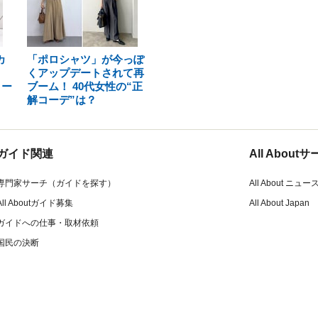
カ
「ポロシャツ」が今っぽ
くアップデートされて再
コー
ブーム！ 40代女性の“正
解コーデ”は？
ガイド関連
All Abou
専門家サーチ（ガイドを探す）
All About ニュー
All Aboutガイド募集
All About Japan
ガイドへの仕事・取材依頼
国民の決断