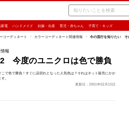
活家電
ハンドメイド
妊娠・出産
育児・赤ちゃん
子育て・キッズ
ーコーディネート
カラーコーディネート関連情報
今の流行を知りたい そ
連情報
2 今度のユニクロは色で勝負
そこで色で勝負！すぐに品切れとなった人気色は？それはネット販売にかか
ます。
更新日：2001年02月15日