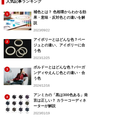
人気記事ランキング
補色とは？ 色相環からわかる効
1
果・意味・反対色との違いを解
説
2023/09/22
アイボリーとはどんな色？ベー
2
ジュとの違い、アイボリーに合
う色
2023/12/25
ボルドーとはどんな色？バーガ
3
ンディやえんじ色との違い・合
う色
2024/12/16
アンミカの「黒は300色ある」発
4
言は正しい？ カラーコーディネ
ーターが解説
2023/01/19