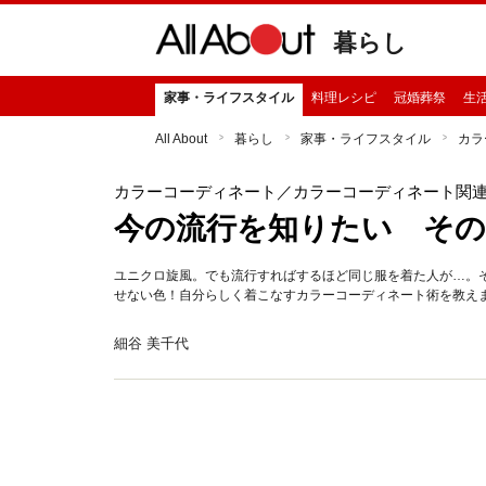
暮らし
家事・ライフスタイル
料理レシピ
冠婚葬祭
生
All About
暮らし
家事・ライフスタイル
カラ
カラーコーディネート
／カラーコーディネート関
今の流行を知りたい その
ユニクロ旋風。でも流行すればするほど同じ服を着た人が…。
せない色！自分らしく着こなすカラーコーディネート術を教え
細谷 美千代