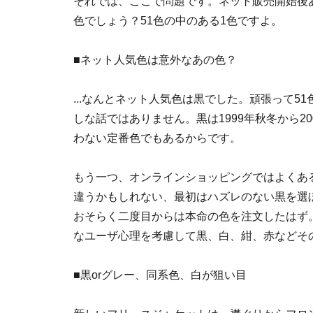
それでは、ここで問題です。ネット販売開始後
色でしょう？51色の中のある1色ですよ。
■ネット人気色は意外なあの色？
...なんとネット人気色は黒でした。頑張って
しな話ではありません。黒は1999年秋冬から2
わない定番色でもあるからです。
もう一つ、オンラインショッピングではよくあ
違うかもしれない、最初はハズレのない黒を選
おそらく二度目からは本命の色を注文したはず
なユーザ心理を考慮して黒、白、紺、赤などそ
■黒orグレー、同系色、白が狙い目