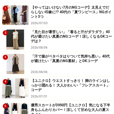
【やってはいけない7月のNGコーデ】太見えでだ
1
らしない印象に!? 40代の「夏ワンピース」NGポイ
ント3つ
2026/07/03
「見た目が暑苦しい」「着ると汗がダラダラ」40
2
代が避けたい真夏のNGコーデ！涼しくなるOKコー
デは？
2026/08/06
「汗で服がベタベタはりついて気持ち悪い」40代
3
が避けたい「真夏のNG素材」とOKコーデ
2026/08/06
【ユニクロ】ウエストすっきり！ 脚のラインはし
4
っかり隠れる！ 大人かわいい「フレアスカート」
コーデ
2026/07/31
優秀スカートが3990円【ユニクロ】気になる下半
5
身もふんわりカバー！涼しくて甘めな大人の夏ス