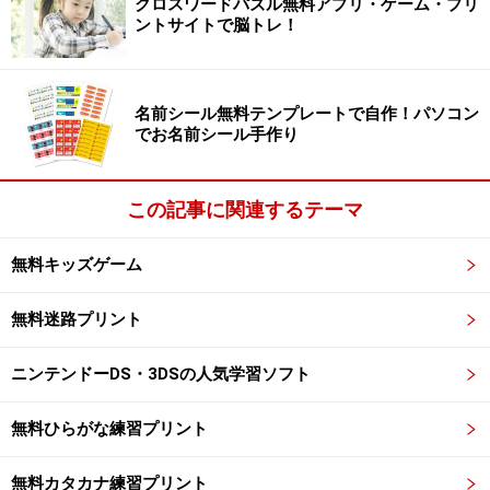
出題される問題を解きながらリフティングを続け、暗算
クロスワードパズル無料アプリ・ゲーム・プリ
ントサイトで脳トレ！
力を養います。
たし算・ひき算・かけ算・わり算の中から学習レベルを
選択し、 ボールが空中にある間に問題に答える暗算ゲー
名前シール無料テンプレートで自作！パソコン
ムです。
でお名前シール手作り
トーナメントで暗算力を試そう！
この記事に関連するテーマ
たし算・ひき算・かけ算・わり算・ランダム問題から参
加したいトーナメントを選択し、 次々と出題される問題
無料キッズゲーム
に時間内に答える暗算ゲームです。
時間内に答えることができないと相手チームにサッカー
無料迷路プリント
ボールを奪われてしまいますし、 トーナメントを勝ち上
がることで問題のレベルが上がっていきますので、 暗算
ニンテンドーDS・3DSの人気学習ソフト
力がついていること、テンキーが早く正確にタイピング
無料ひらがな練習プリント
できることが必要になります。
無料カタカナ練習プリント