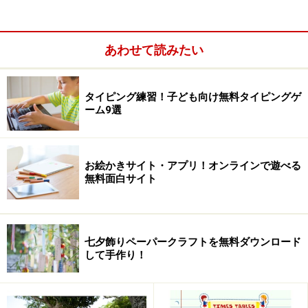
生の男の子にぴったりのソフトでしょう。
あわせて読みたい
欲を言えば、トーナメントの途中でソフトを終了しても
続きから始められる機能や、 兄弟で使う場合などに個別
に成績を残せる機能が欲しいところです。
タイピング練習！子ども向け無料タイピングゲ
ーム9選
※計算に集中するソフトなので長時間遊びすぎないよう
に、適度に休憩を取りましょう。
お絵かきサイト・アプリ！オンラインで遊べる
無料面白サイト
■ソフト収録内容
キック練習でテンキーに慣れよう！
七夕飾りペーパークラフトを無料ダウンロード
まずは、テンキーに慣れるためにキックゲームからスタ
して手作り！
ートです。
0～9までの数字が書かれた的に向けてサッカーボールを
蹴り、 タイピングの時の正しい指の置き方を身につけま