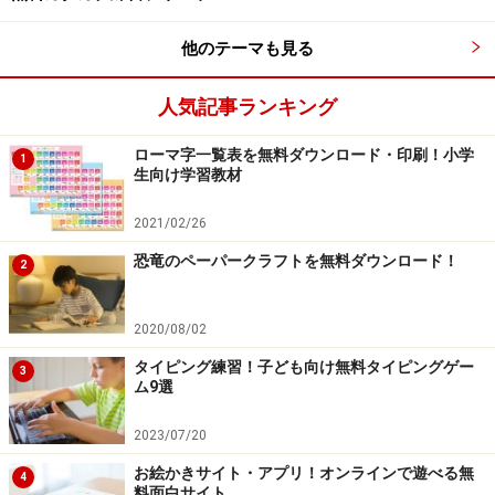
他のテーマも見る
たし算・ひき算・かけ算・わり算と、暗算の種類やレベ
人気記事ランキング
ルなどが細かく分かれているので、 各コーナーとも長く
ローマ字一覧表を無料ダウンロード・印刷！小学
1
使えるゲームでしょう。
生向け学習教材
この他の機能や対応OSは
次ページ
2021/02/26
恐竜のペーパークラフトを無料ダウンロード！
2
※記事内容は執筆時点のものです。最新の内容をご確認くださ
い。
2020/08/02
タイピング練習！子ども向け無料タイピングゲー
次のページへ
1
/
2
3
ム9選
2023/07/20
お絵かきサイト・アプリ！オンラインで遊べる無
4
料面白サイト