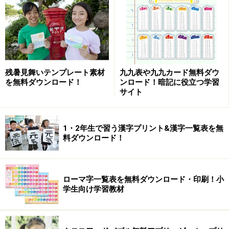
す。
正しい指使いを身につけることで、早くタイピングでき
るようになりますから、 何度もじっくり取り組みたいで
すね。
残暑見舞いテンプレート素材
九九表や九九カード無料ダウ
を無料ダウンロード！
ンロード！暗記に役立つ学習
PK練習で算数の基礎を学ぼう！
サイト
シュート数の多いほうが勝ちとなる、対戦型サッカーゲ
ームで算数の基礎を学びます。 たし算・ひき算・かけ
算・わり算の中から学習レベルを選択し、 敵ゴールへの
1・2年生で習う漢字プリント&漢字一覧表を無
料ダウンロード！
シュートと敵からのボールを防ぐキーパーを交互に行う
暗算ゲームです。
ローマ字一覧表を無料ダウンロード・印刷！小
学生向け学習教材
リフティング練習で問題を解き続けよう！