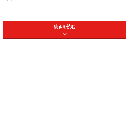
テンキーのタイピング
練習をはじめ1桁のたし算から3桁のわり算まで、 4種類
続きを読む
の速算サッカーゲームに
約7万通り
の暗算問題が収録さ
れています。
「パッと見て、パッと答える」というコンピュータだか
らこそできる学習方法をフルに生かし、 問題に正解した
後のシュートシーンに迫力を持たせるなど達成感が味わ
えるくふうが盛り込まれているのもポイントです。
1桁のたし算からも出題されるので幼児期のお子さんも
操作できないことはありませんが、 タイピングの正確さ
と速算力がなければ先に進むことはできません。
そう考えると、ある程度算数の学習が進んでいる小学生
のお子さん、 特にサッカーやテレビゲームが好きな小学