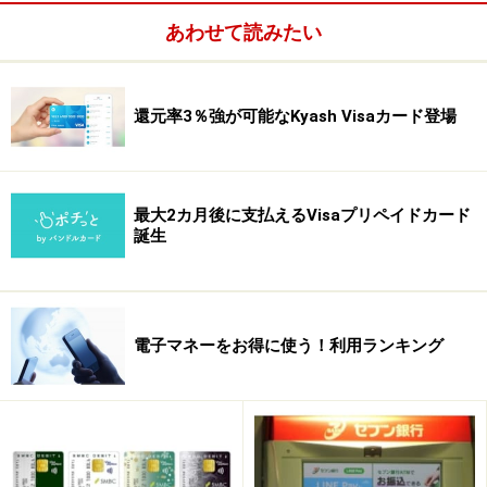
あわせて読みたい
次のページへ
1
/
2
還元率3％強が可能なKyash Visaカード登場
最大2カ月後に支払えるVisaプリペイドカード
誕生
電子マネーをお得に使う！利用ランキング