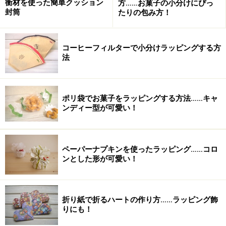
衝材を使った簡単クッション
方……お菓子の小分けにぴっ
ます。
封筒
たりの包み方！
金銀の水引は、主に結婚や長寿のお祝いに使います。水
コーヒーフィルターで小分けラッピングする方
引きの数は一般的には5本、大きな品や大事な贈り物に
法
は7本、9本などと奇数で増えていきます。しかし、最近
では既製の水引きは5本がほとんどで、結婚祝いの場合
は二筋合わせて10本にすることが多いようです。結ぶ時
ポリ袋でお菓子をラッピングする方法……キャ
ンディー型が可愛い！
は、右側に濃い色が来るようにします。
ペーパーナプキンを使ったラッピング……コロ
弔事用の水引
ンとした形が可愛い！
水引が印刷されたタイプ
折り紙で折るハートの作り方……ラッピング飾
りにも！
弔事の水引の形は、仏式・葬式・法要ともに、当然一度