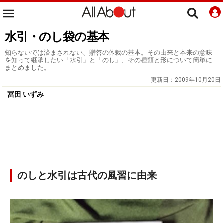
水引・のし袋の基本
知らないでは済まされない、贈答の体裁の基本。その由来と本来の意味
を知って継承したい「水引」と「のし」、その種類と形について簡単に
まとめました。
更新日：
2009年10月20日
冨田 いずみ
のしと水引は古代の風習に由来