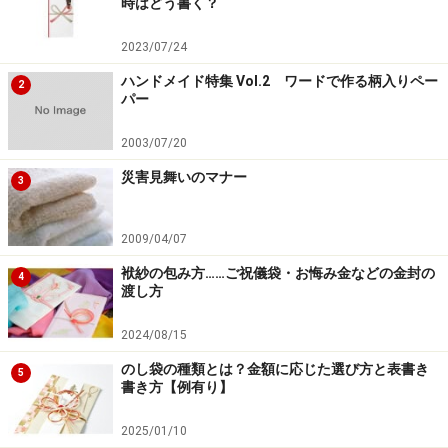
時はどう書く？
には、袋の左側に赤い線が入った見舞い専用のものが一
般的ですが、のしなしの祝儀袋で、紅白の結び切りの水
2023/07/24
引のものは許されています。目下の方であれば白封筒で
ハンドメイド特集 Vol.2 ワードで作る柄入りペー
2
も構いません。災害見舞いは、白封筒のみに限られてい
パー
ます。
2003/07/20
災害見舞いのマナー
3
2009/04/07
袱紗の包み方……ご祝儀袋・お悔み金などの金封の
4
写真協力：
マルアイ
渡し方
※記事内容は執筆時点のものです。最新の内容をご確認くださ
2024/08/15
い。
のし袋の種類とは？金額に応じた選び方と表書き
5
書き方【例有り】
2025/01/10