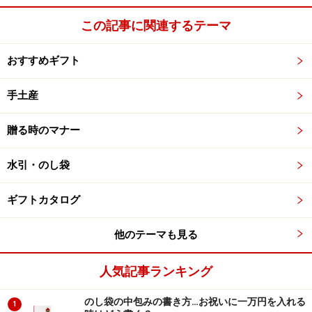
切りのものであることを表す結び切りのみとなります。
この記事に関連するテーマ
神式の葬式・法要も仏教に準じますが、のし袋は菊や蓮
の花の模様（＝仏式）のないものを選びます。常に白地
おすすめギフト
のものを用意しておくのが無難。キリスト教では水引は
なく、袋に十字架やゆりの花が印刷された専用の不祝儀
手土産
袋か白封筒を使います。
贈る時のマナー
水引・のし袋
ギフトカタログ
お見舞いの水引
他のテーマも見る
地味にするのが基本
人気記事ランキング
お見舞いの場合は、地味にすることが基本。病気見舞い
のし袋の中包みの書き方…お祝いに一万円を入れる
1