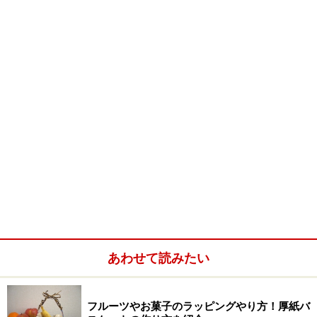
水引もやはり、祭祀の際に神様へのお供え物をワラなど
で束ねていた風習に由来し、神聖さを示しています。そ
のワラから、和紙をねじってこより状にした水引に変わ
り、神様との縁を結ぶという意味を込めて、贈り物にか
けられるようになりました。水引に色彩がつくようにな
ったのは、中国からの渡来品の箱が紅白の麻糸で縛って
あり、その貴重な品は縁起がいい贈り物と見なされたこ
とに始まります。それに対し不祝儀には、黒白、銀白、
双銀、双白、黄白などが使われるようになりました。
あわせて読みたい
慶事用の水引
フルーツやお菓子のラッピングやり方！厚紙バ