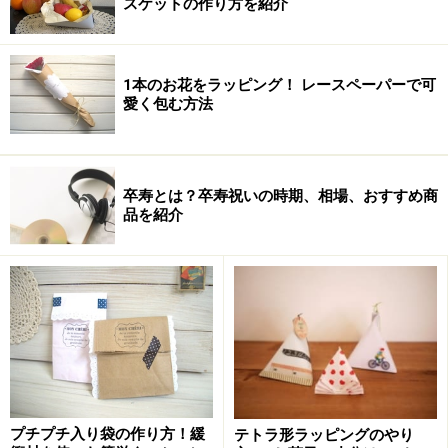
スケットの作り方を紹介
1本のお花をラッピング！ レースペーパーで可
愛く包む方法
卒寿とは？卒寿祝いの時期、相場、おすすめ商
品を紹介
水引10本、あわび結びの例
慶事用の水引の形は2種類に大別されます。何度あって
も良い一般的なお祝いやお礼には「蝶結び（花結び）」
を、一度切りのおめでたいお祝い事には「結び切り」を
使います。結び切りはさらに「真結び」と、一度結ぶと
プチプチ入り袋の作り方！緩
テトラ形ラッピングのやり
簡単に解けない「あわび結び（あわじ結び）」とがあり