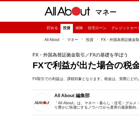
マネー
貯める
投資
保険
住宅ローン
クレジットカー
All About
マネー
投資
FX・外国為替証拠金
FX・外国為替証拠金取引
／FXの基礎を学ぼう
FXで利益が出た場合の税
FX取引での利益は、課税対象となります。税金は、実際にど
All About 編集部
「All About」は、マネー・暮らし・住宅・
り豊かに快適にするノウハウから業界の最新動向
イトです。