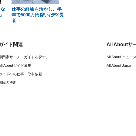
けな
仕事の経験を活かし、半
」
年で5000万円稼いだFX長
者
ガイド関連
All Abou
専門家サーチ（ガイドを探す）
All About ニュー
All Aboutガイド募集
All About Japan
ガイドへの仕事・取材依頼
国民の決断