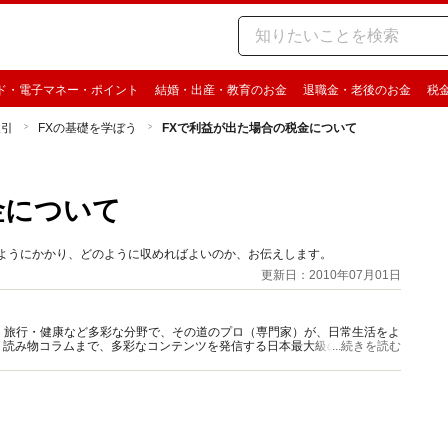
ド・電子マネー・ポイント
結婚・出産・教育のお金
退職金・老後のお金
税
取引
FXの基礎を学ぼう
FXで利益が出た場合の税金について
金について
のようにかかり、どのように収めればよいのか、お伝えします。
更新日：2010年07月01日
グルメ・旅行・健康など多彩な分野で、その道のプロ（専門家）が、日常生活をよ
、読み物コラムまで、多彩なコンテンツを発信する日本最大級の総合情報サ
...続きを読む