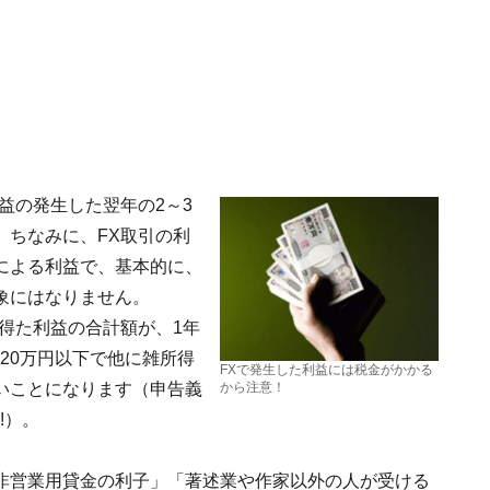
益の発生した翌年の2～3
。ちなみに、FX取引の利
による利益で、基本的に、
象にはなりません。
得た利益の合計額が、1年
20万円以下で他に雑所得
FXで発生した利益には税金がかかる
いことになります（申告義
から注意！
!）。
非営業用貸金の利子」「著述業や作家以外の人が受ける