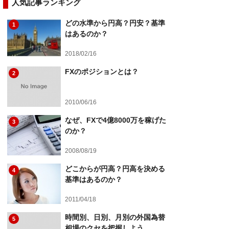
人気記事ランキング
どの水準から円高？円安？基準
1
はあるのか？
2018/02/16
FXのポジションとは？
2
2010/06/16
なぜ、FXで4億8000万を稼げた
3
のか？
2008/08/19
どこからが円高？円高を決める
4
基準はあるのか？
2011/04/18
時間別、日別、月別の外国為替
5
相場のクセを把握しよう