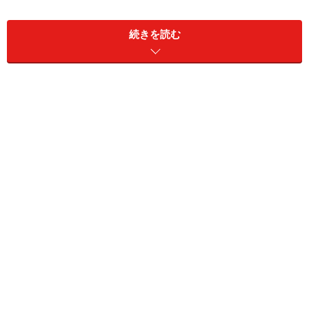
・三菱電機 RDT262WH
広視野角H-IPSパネルを採用する25.5インチワイドUXGA
続きを読む
モニタ。Adobe RGB比約107％（カバー率約97％）の広
色域を実現しており、正しい色に設定するハードウエア
キャリブレーションツールも付属する。プロ向けのハイ
スペックモデルにしては値頃なモデルと言える。
Diamondcrysta WIDE RDT262WH
三菱電機 遮光フード OH-2246W