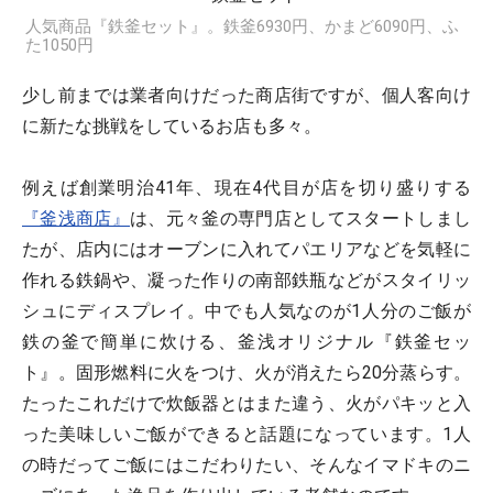
人気商品『鉄釜セット』。鉄釜6930円、かまど6090円、ふ
た1050円
少し前までは業者向けだった商店街ですが、個人客向け
に新たな挑戦をしているお店も多々。
例えば創業明治41年、現在4代目が店を切り盛りする
『釜浅商店』
は、元々釜の専門店としてスタートしまし
たが、店内にはオーブンに入れてパエリアなどを気軽に
作れる鉄鍋や、凝った作りの南部鉄瓶などがスタイリッ
シュにディスプレイ。中でも人気なのが1人分のご飯が
鉄の釜で簡単に炊ける、釜浅オリジナル『鉄釜セッ
ト』。固形燃料に火をつけ、火が消えたら20分蒸らす。
たったこれだけで炊飯器とはまた違う、火がパキッと入
った美味しいご飯ができると話題になっています。1人
の時だってご飯にはこだわりたい、そんなイマドキのニ