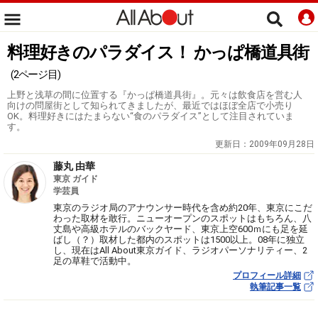
料理好きのパラダイス！ かっぱ橋道具街
(2ページ目)
上野と浅草の間に位置する『かっぱ橋道具街』。元々は飲食店を営む人
向けの問屋街として知られてきましたが、最近ではほぼ全店で小売り
OK。料理好きにはたまらない“食のパラダイス”として注目されていま
す。
更新日：
2009年09月28日
藤丸 由華
東京 ガイド
学芸員
東京のラジオ局のアナウンサー時代を含め約20年、東京にこだ
わった取材を敢行。ニューオープンのスポットはもちろん、八
丈島や高級ホテルのバックヤード、東京上空600ｍにも足を延
ばし（？）取材した都内のスポットは1500以上。08年に独立
し、現在はAll About東京ガイド、ラジオパーソナリティー、2
足の草鞋で活動中。
プロフィール詳細
執筆記事一覧