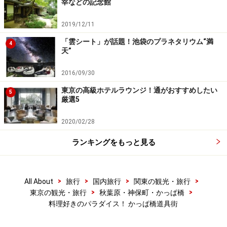
宰などの記念館
2019/12/11
「雲シート」が話題！池袋のプラネタリウム“満
4
天”
2016/09/30
東京の高級ホテルラウンジ！通がおすすめしたい
5
厳選5
2020/02/28
ランキングをもっと見る
>
>
>
>
All About
旅行
国内旅行
関東の観光・旅行
>
>
東京の観光・旅行
秋葉原・神保町・かっぱ橋
料理好きのパラダイス！ かっぱ橋道具街