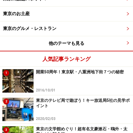
東京のお土産
東京のグルメ・レストラン
他のテーマも見る
人気記事ランキング
開業50周年！東京駅・八重洲地下街７つの秘密
1
2016/10/01
東京のテレビ局で遊ぼう！キー放送局5社の見学ポ
2
イント
2020/02/03
東京の文学館めぐり！超有名文豪漱石・鴎外・太
3