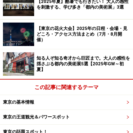
【2025年夏】酷暑でも行きたい！ 大人の感性
を刺激する、学び多き「都内の美術展」3選
【東京の花火大会】2025年の日程・会場・見
どころ・アクセス方法まとめ（7月・8月開
催）
知る人ぞ知る奇才から巨匠まで。大人の感性を
揺さぶる都内の美術展5選【2025年GW～初
夏】
この記事に関連するテーマ
東京の基本情報
東京の王道観光＆パワースポット
東京の話題スポット！