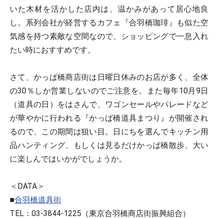
いた木材を活かした店内は、温かみがあって居心地良
し。系列会社が経営するカフェ『合羽橋珈琲』も似た空
気感を持つ素敵な空間なので、ショッピングで一息入れ
たい時におすすめです。
さて、かっぱ橋商店街は日曜日休みのお店が多く、全体
の30％しか営業しないのでご注意を。また毎年10月9日
（道具の日）をはさんで、ワゴンセールやパレードなど
が華やかに行われる『かっぱ橋道具まつり』が開催され
るので、この期間は狙い目。日にちを選んでキッチン用
品ハンティング、もしくは見るだけかっぱ橋散歩、大い
に楽しんではいかがでしょうか。
＜DATA＞
■
合羽橋道具街
TEL：03-3844-1225（東京合羽橋商店街振興組合）