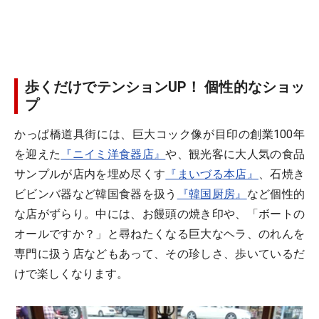
歩くだけでテンションUP！ 個性的なショッ
プ
かっぱ橋道具街には、巨大コック像が目印の創業100年
を迎えた
『ニイミ洋食器店』
や、観光客に大人気の食品
サンプルが店内を埋め尽くす
『まいづる本店』
、石焼き
ビビンバ器など韓国食器を扱う
『韓国厨房』
など個性的
な店がずらり。中には、お饅頭の焼き印や、「ボートの
オールですか？」と尋ねたくなる巨大なヘラ、のれんを
専門に扱う店などもあって、その珍しさ、歩いているだ
けで楽しくなります。