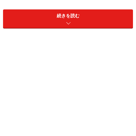
支払い方法によってはポイントがつかないので要注
続きを読む
意！ ポイントがつくのは、現金やタカシマヤ（ゴール
ド）カード以外のクレジットカード、商品券など（注
２）です。
ポイントの積立期間は加入月から
1年間
。買物券との取
替えは
積立期間後3ヶ月
までで、端数のポイントは残念
ながら次年度に繰り越すことはできません。
「この条件ではあまり魅力を感じない！」と感じる人も
いるでしょう。ではこの特典ではいかがですか？
まずは
バースデーポイント
です。誕生月の1ヶ月間、
1,000円以上の買物をした日1日につき200ポイントがプ
レゼントされます。
1回ではなく1日につき
です。気をつ