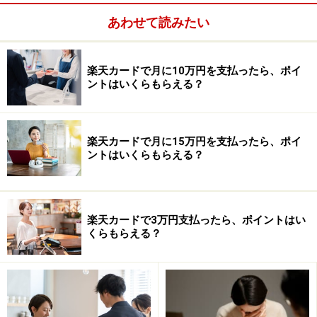
けて！
あわせて読みたい
２つ目は1年間の購入額に応じて次のようなボーナスポ
楽天カードで月に10万円を支払ったら、ポイ
イントが次年度の１日に加算されます。
ントはいくらもらえる？
20万円～30万円未満 １％
30万円～50万円未満 ２％
楽天カードで月に15万円を支払ったら、ポイ
50万円～70万円未満 ３％
ントはいくらもらえる？
70万円～100万円未満 ４％
100万円以上 ５％
楽天カードで3万円支払ったら、ポイントはい
くらもらえる？
2002年8月15日 2003年8月1日 2003年10月末
入会 ボーナス加算日 買物券取替期
限
↓ ↓ ↓