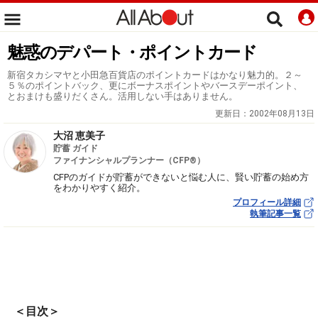
魅惑のデパート・ポイントカード
新宿タカシマヤと小田急百貨店のポイントカードはかなり魅力的。２～
５％のポイントバック、更にボーナスポイントやバースデーポイント、
とおまけも盛りだくさん。活用しない手はありません。
更新日：
2002年08月13日
大沼 恵美子
貯蓄 ガイド
ファイナンシャルプランナー（CFP®）
CFPのガイドが貯蓄ができないと悩む人に、賢い貯蓄の始め方
をわかりやすく紹介。
プロフィール詳細
執筆記事一覧
＜目次＞