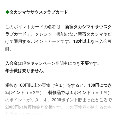
◆
タカシマヤサウスクラブカード
このポイントカードの名称は「
新宿タカシマヤサウスク
ラブカード
」。クレジット機能のない新宿タカシマヤだ
けで通用するポイントカードです。
13才以上
なら入会可
能。
入会金
は現在キャンペーン期間中につき
不要
です。
年会費は要りません
。
税抜き100円以上の買物（注１）をすると、
100円につき
2ポイント
（＝2％）、
特価品では１ポイント
（＝１％）
のポイントがつきます。
2000ポイント貯まったところで
2000円のお買物券と交換
です。この買物券が使えるのも
新宿タカシマヤ
だけ。