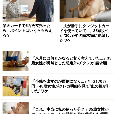
――●――――――●―――――――●――
※記事内容は執筆時点のものです。最新の内容をご確認くださ
い。
本記事の内容は一般的な情報提供を目的としており、特定の金融
楽天カードで5万円支払った
「夫が勝手にクレジットカー
商品や投資行動を推奨するものではありません。
ら、ポイントはいくらもらえ
ドを使っていて…」35歳女性
投資や資産運用に関する最終的なご判断はご自身の責任において
る？
が“30万円”の請求額に絶望し
行ってください。
たワケ
掲載情報の正確性・完全性については十分に配慮しております
が、その内容を保証するものではなく、これに基づく損失・損害
などについて当社は一切の責任を負いません。
最新の情報や詳細については、必ず各金融機関やサービス提供者
「来月には何とかなると甘く考えていた…」33
の公式情報をご確認ください。
歳女性が愕然とした想定外の“クレカ”請求額
次のページへ
1
/
2
「小銭を出すのが面倒になり…」年収170万
円・48歳女性がクレカ明細を見て“血の気が引
いた”ワケ
「これ、本当に私の使った分？」35歳女性が