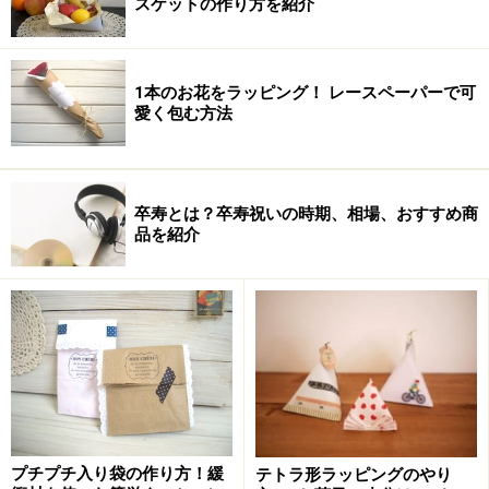
スケットの作り方を紹介
結婚、出産祝い以外のお祝い事には、お返しは必要あり
ません。
1本のお花をラッピング！ レースペーパーで可
愛く包む方法
数の吉凶について
卒寿とは？卒寿祝いの時期、相場、おすすめ商
数の基本は、奇数が「慶事」で偶数が「弔事」
品を紹介
吉数は「三・五・七・八」で凶数は「四・九」。八
は偶数ですが、末広がりを表していますので吉数に
なります
一対以上の組みになっているものは、偶数であって
も「慶事」。2個組は1ペア、6個組は半ダース、12
個組は1ダースと考えます
プチプチ入り袋の作り方！緩
テトラ形ラッピングのやり
※記事内容は執筆時点のものです。最新の内容をご確認くださ