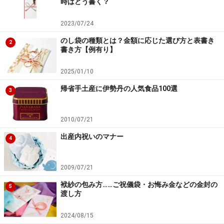
時はどう書く？
2023/07/24
のし袋の種類とは？金額に応じた選び方と表書き
2
書き方【例有り】
2025/01/10
帰省手土産に伊勢丹の人気食品100選
3
2010/07/21
出産内祝いのマナー
4
2009/07/21
袱紗の包み方……ご祝儀袋・お悔み金などの金封の
5
渡し方
2024/08/15