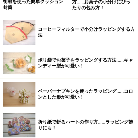
衝材を使った簡単クッション
方……お菓子の小分けにぴっ
い。
封筒
たりの包み方！
コーヒーフィルターで小分けラッピングする方
法
ポリ袋でお菓子をラッピングする方法……キャ
ンディー型が可愛い！
ペーパーナプキンを使ったラッピング……コロ
ンとした形が可愛い！
折り紙で折るハートの作り方……ラッピング飾
りにも！