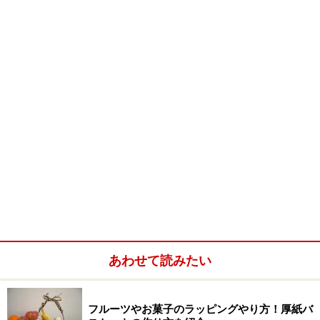
らないのは、お礼の言葉を伝えること。電話や礼状で日
をあけずに謝意を述べ、食品などであれば賞味後、美味
しかったことや味のことを伝えると贈った方も安心し喜
ばれることでしょう。
慶事は全返し、または半返し。目上に薄く、目下に厚く
などと昔から言われて来ましたが、今はどなたへも目安
として、いただいたものの半分くらいのものが贈られて
います。金額より相手の方にどれだけ喜んでいただける
かという基準で選ぶことが大切です。
大勢の方々から様々なお祝いをいただいた場合、それぞ
れに応じたお返しを選びたいものですが、まずは年齢
あわせて読みたい
別、男女別、独身者・既婚者別、などに大別して、ある
まとまったグループで贈り分けることが定着化しつつあ
ります。
フルーツやお菓子のラッピングやり方！厚紙バ