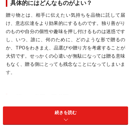
具体的にはどんなものがよい？
贈り物とは、相手に伝えたい気持ちを品物に託して届
け、意志伝達をより効果的にするものです。独り善がり
のものや自分の個性や趣味を押し付けるものは迷惑です
し、いつ、誰に、何のために、どのような形で贈るの
か、TPOをわきまえ、品選びや贈り方を考慮することが
大切です。せっかくの心遣いが無駄になっては贈る意味
もなく、贈る側にとっても残念なことになってしまいま
す。
お返しの必要・不必要
お返しとは、贈り物をもらったお礼に、何か別のものを
続きを読む
贈るものです。贈られてからすぐにお返しをすると、形
式すぎてかえって失礼になります。すぐにしなければな