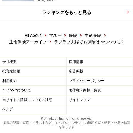
2018/04/23
なお、一定の収入を得られる職業についていない場合、
ランキングをもっと見る
保険契約の「契約者」になれないとしている保険会社が
ほとんどです。無職・学生・フリーターなどは、「被保
険者」にはなれても「契約者」にはなれない場合が多い
>
>
>
>
All About
マネー
保険
生命保険
>
のですが、「主婦」については職業の一つとして認め
生命保険アーカイブ
ラブラブ夫婦でも保険はべつべつに!?
て、「契約者」になれるとしている保険会社が多いよう
です。保険会社により取り扱いが違う場合がありますの
会社概要
採用情報
で、まずは検討する保険会社に確認してみましょう。
投資家情報
広告掲載
利用規約
プライバシーポリシー
All Aboutについて
著作権・商標・免責
【関連リンク】
夫婦連生終身保険とは？
当サイトの情報についての注意
サイトマップ
ヘルプ
※記事内容は執筆時点のものです。最新の内容をご確認くださ
い。
© All About, Inc. All rights reserved.
掲載の記事・写真・イラストなど、すべてのコンテンツの無断複写・転載・公衆送信等
本記事の内容は一般的な情報提供を目的としており、特定の金融
を禁じます
商品や投資行動を推奨するものではありません。