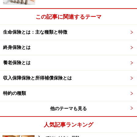
も持っていない限り、受け取る保険金に税金がかかるこ
とはありません。また、妻が入院・手術などをした場
この記事に関連するテーマ
合、前述の例と同様に、「被保険者」である妻が給付金
を受け取ります。(給付金は非課税)
生命保険とは：主な種類と特徴
終身保険とは
妻が専業主婦などの場合、何も考えることなく、「契約
者」を夫にしてしまうことが多いようですが、受け取り
養老保険とは
時のことなど考えると、「契約者」は妻にしておくべき
だといえます。また、現在は専業主婦だとしても、将
収入保障保険と所得補償保険とは
来、仕事をして収入を得たときには、所得税の計算をす
る際「生命保険料控除」を受けられます。
特約の種類
どちらにしても、夫の分の保険料だけでも、夫が受けら
他のテーマも見る
れる｢生命保険料控除｣の上限はオーバーしていることが
人気記事ランキング
ほとんどですから、わざわざ「契約者」を夫にしておく
メリットはないでしょう。