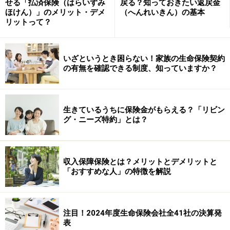
せる「払済保険（はらいずみ
戻る？知っておきたい返戻金
により、実際に保険金を受け取る際の税金が変わってき
ほけん）」のメリット・デメ
（へんれいきん）の基本
リットって？
ます。（参照：
保険用語ちゃんと理解してる？
）
【契約者：夫 被保険者：妻 受取人：夫】
いざというとき困らない！家族の生命保険契約
この場合、妻に万が一のことがあったときには、死亡保
の有無を確認できる制度、知っていますか？
険金は「一時所得」として所得税がかかります。妻が入
院・手術などをした場合には、一般的な契約では「被保
険者」である妻が給付金を受け取ります。(給付金は非課
生きているうちに保険金がもらえる？「リビン
グ・ニーズ特約」とは？
税)
【契約者：妻 被保険者：妻 受取人：夫】
収入保障保険とは？メリットとデメリットと
この場合、妻に万が一のことがあったときには、死亡保
「おすすめな人」の特徴を解説
険金は「相続税」の対象になりますが、そのうち「法定
相続人の数」×500万円は非課税になります。また、それ
以前に、配偶者の遺産に対しては１億6000万円までであ
注目！2024年度生命保険会社全41社の決算発
表
れば相続税は課税されませんので、妻がよほどの財産で