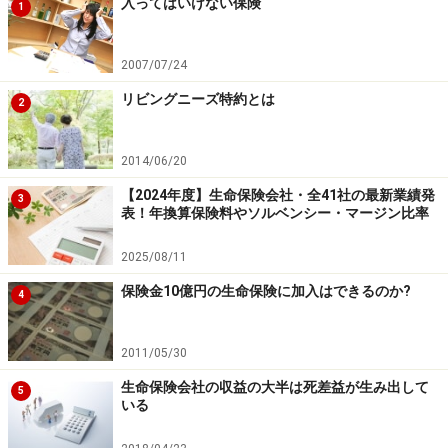
入ってはいけない保険
1
2007/07/24
保障の内容も大事、契約形態も重要
リビングニーズ特約とは
2
このように考えると、夫婦の保険は、二人別々に単独の
契約にし、それぞれが「契約者」かつ「被保険者」の形
2014/06/20
にしておくのが良いのではないかと思われます。ただ
【2024年度】生命保険会社・全41社の最新業績発
し、医療保険やガン保険などで、「夫婦型」のほうがメ
3
表！年換算保険料やソルベンシー・マージン比率
リットが大きい商品もありますので、保険会社の担当者
に相談しながら検討してください。
2025/08/11
保険金10億円の生命保険に加入はできるのか?
4
また、｢夫婦連生保険｣といって、夫が亡くなったとき、
妻が契約者になって妻子の保障をそのまま継続できる保
2011/05/30
険もありますので、妻の死亡保障は全く要らないのであ
生命保険会社の収益の大半は死差益が生み出して
れば、そのような保険も検討してもよいかもしれませ
5
いる
ん。