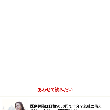
そのとき、妻が健康であれば、新しい保険に入ればよい
というだけの話ですが、いつ、どんな病気になって保険
に入れない体になるかわかりません。ですから、夫に万
が一のことがあったとき、妻の医療保障などが一生なく
なってしまう可能性もあります。また、若いうちに入っ
た保険なら月々の保険料は少ない負担で続けられます
が、ある程度の年齢になってから新規に保険に入ると、
月々の保険料は上がってしまいます。
こういったことを考えると、夫婦といえども、生命保険
はそれぞれ個別の契約に分けておくべきだといえます
ね。
あわせて読みたい
「契約者」は誰にする？
医療保険は日額5000円で十分？老後に備え