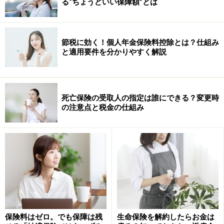
る“ちょうどいい保障額”とは
夫婦で別々の契約で生命保険に入っている方でも、どち
らの保険も「契約者」を夫にしてある例も多く見られま
す。これにも注意が必要です。
節税に効く！個人年金保険料控除とは？仕組み
と適用要件を分かりやすく解説
死亡保険の受取人の指定は誰にできる？変更時
の注意点と税金の仕組み
保険料はゼロ。でも保障は残
生命保険を解約したらお金は
生命保険は、「契約者」「被保険者」「受取人」の関係