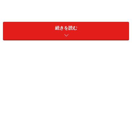
続きを読む
雪崩とは、どんな現象？ 発生しやすい状況
とは？
雪崩は、大きく分けて2種類あります。
表層雪崩
…気温が低く、大量の新雪が急激に積もっ
た場合に発生
全層雪崩
…降雪や降雨の後に、天気が良く、気温が
上がった時に発生