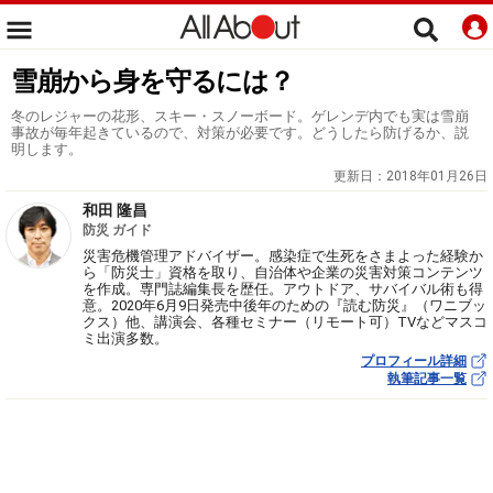
雪崩から身を守るには？
冬のレジャーの花形、スキー・スノーボード。ゲレンデ内でも実は雪崩
事故が毎年起きているので、対策が必要です。どうしたら防げるか、説
明します。
更新日：
2018年01月26日
和田 隆昌
防災 ガイド
災害危機管理アドバイザー。感染症で生死をさまよった経験か
ら「防災士」資格を取り、自治体や企業の災害対策コンテンツ
を作成。専門誌編集長を歴任。アウトドア、サバイバル術も得
意。2020年6月9日発売中後年のための『読む防災』（ワニブッ
クス）他、講演会、各種セミナー（リモート可）TVなどマスコ
ミ出演多数。
プロフィール詳細
執筆記事一覧