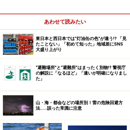
このうち12月～２月頃の気温が低い時期には表層雪崩が
発生しやすく、その速度は100km/h～200km/hというも
あわせて読みたい
のすごいスピードです。
東日本と西日本では“灯油缶の色”が違う!? 「見
たことない」「初めて知った」地域差にSNS
大盛り上がり
“避難場所”と“避難所”はまったく別物!? 警視庁
の解説に「なるほど」「違いが明確になりまし
た」
山・海・都会などの場所別！雷の危険回避方
法……誤った常識に注意
また３月～４月頃の春スキーをする頃には全層雪崩が起