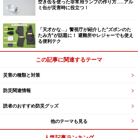
空き缶を使った非常用ランプの作り方……アル
ミ缶が災害時に役立つ！
雪崩の前兆とは？ 注意すべきポイントや必
携グッズをおさえる
「天才かな…」警視庁が紹介した“ズボンのた
たみ方”が話題に！ 避難所やレジャーでも使え
る便利テク
この記事に関連するテーマ
雪山はどんな場所でもリスクからは逃れられません。でもル
ールを守れば危険にまきこまれにくいのです
災害の種類と対策
では、より安全にスノーレジャーを楽しむためにはどん
防災関連情報
な注意が必要なのでしょうか。
読者のおすすめ防災グッズ
まず、上級スキーヤーやスノーボーダーは、自分を含め
て周囲の人間に、天候や積雪によって雪崩発生の危険を
他のテーマも見る
知らしめる義務があることを認識すること。
人気記事ランキング