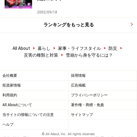
スノーレジャーはルールを守っていれば、実に安全で素
2002/09/18
晴らしい生涯スポーツとなります。家にこもらず、ぜひ
ランキングをもっと見る
その素晴らしさを味わっていただきたいと思います。
【関連記事】
>
>
>
>
All About
暮らし
家事・ライフスタイル
防災
雪山の遭難、雪崩事故に遭わないためには？
>
災害の種類と対策
雪崩から身を守るには？
スキー場で地震を感じたらどうする？
活火山で噴火に見舞われたら？逃げる術はあるのか？
会社概要
採用情報
※記事内容は執筆時点のものです。最新の内容をご確認くださ
投資家情報
広告掲載
い。
利用規約
プライバシーポリシー
All Aboutについて
著作権・商標・免責
【編集部おすすめの購入サイト】
当サイトの情報についての注意
サイトマップ
Amazonで人気の防災グッズをチェック！
ヘルプ
© All About, Inc. All rights reserved.