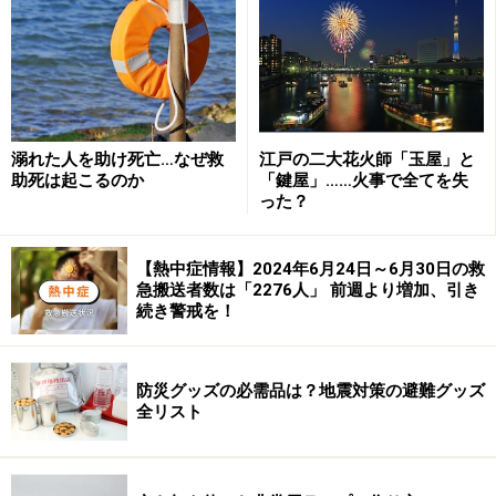
きやすくなります。スピードは表層雪崩よりはやや遅く
なりますが、規模の大きな雪崩になる恐れがあります。
これらのことは山スキーや冬山登山をする人間にとって
は常識的なことです。問題なのは、まったく知識のない
溺れた人を助け死亡…なぜ救
江戸の二大花火師「玉屋」と
スキーヤーやスノーボーダーが被害に遭いやすいことな
助死は起こるのか
「鍵屋」……火事で全てを失
った？
のです。
【熱中症情報】2024年6月24日～6月30日の救
この数年はバックカントリーと呼ばれるゲレンデ外の滑
急搬送者数は「2276人」 前週より増加、引き
走が人気を呼んでいますが、それを禁止区域や危険エリ
続き警戒を！
アに指定された場所で行う人が後を絶ちません。整備さ
れているゲレンデ内での雪崩事故というのはほとんど可
防災グッズの必需品は？地震対策の避難グッズ
能性はありませんが（ゼロではありません）、ゲレンデ
全リスト
内での雪崩事故は、滑走禁止エリアに指定されたところ
を越えたところで発生しています。