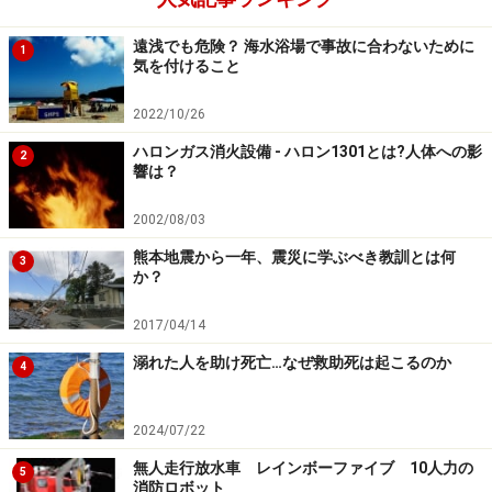
また、無圧雪エリア（パウダーゾーン）は、必携グッズ
遠浅でも危険？ 海水浴場で事故に合わないために
1
であるビーコン・ゾンデ・シャベル、この3種の神器な
気を付けること
しに入ることは許されません。
できればプロの地元ガイ
2022/10/26
ドをつけて滑ることをおすすめします。
ハロンガス消火設備 - ハロン1301とは?人体への影
2
響は？
山岳ガイドや上級者であっても雪崩に遭って命を失う人
もいます。最も安全なのは、けっしてそういうエリアに
2002/08/03
近づかないことなのですが……。
熊本地震から一年、震災に学ぶべき教訓とは何
3
か？
また降雪地域を車で走っていると、たまに
道路の側面に
2017/04/14
雪庇（せっぴ・雪の張り出し）などを見かけますが、そ
溺れた人を助け死亡…なぜ救助死は起こるのか
れらも雪崩の前兆
なので、近づかないようにしましょ
4
う。
雪面に雪のころがった後やクラック（ひび割れ）を
発見したときも要注意
です。速にその場を離れて避難す
2024/07/22
るようにしないといけません。
無人走行放水車 レインボーファイブ 10人力の
5
消防ロボット