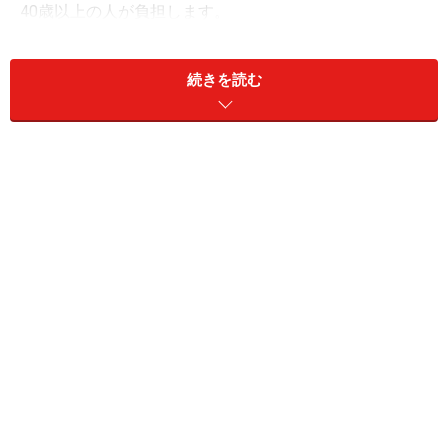
40歳以上の人が負担します。
■介護サービスを利用するには、
続きを読む
区市町村に要介護認定の申請
本人や家族へ82項目に及ぶ聞き取りの認定調査を実
施
認定調査の結果等から要介護状態区分を審査・判定
本人に結果通知
の流れとなります。
要介護状態区分は軽い状態から順に「要支援１」「要支
援２」「要介護１」「要介護２」「要介護３」「要介護
４」「要介護５」となります。非該当の場合もありま
す。要介護１～５の場合は、自立生活への支援を目的と
した在宅（訪問介護等）や施設（介護老人福祉施設