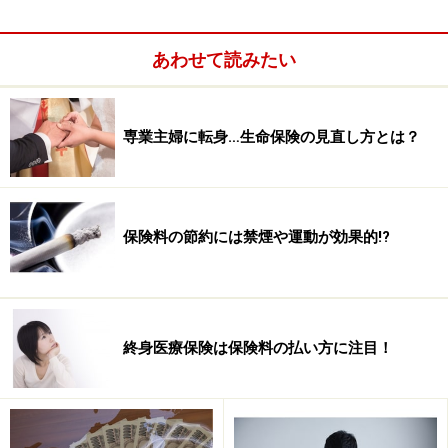
等）、地域密着型（夜間対応型訪問介護等）等の介護給
付サービスを利用できます。要支援１～２の場合は、重
あわせて読みたい
度化の予防・状態の改善を目的とした在宅や地域密着型
（一部）等の介護予防給付サービスを利用できます。介
護サービスを利用する人は、原則としてサービスにかか
専業主婦に転身…生命保険の見直し方とは？
った費用の1割を負担します。
■介護保険の注意点
保険料の節約には禁煙や運動が効果的!?
サービスを利用するのに65歳以上の第1号被保険者は介
護が必要となった原因を問われませんが、40～64歳の第
2号被保険者は介護が必要になった原因がかなり限定さ
終身医療保険は保険料の払い方に注目！
れています。例えば交通事故や労災事故等によるものは
対象外となっています。ですから64歳までの24年間は介
護サービスを利用することなく、介護が必要な高齢者の
為に保険料の負担だけする人がほとんどになります。な