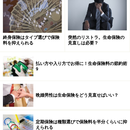
お、39歳までの人は公的な介護保険制度に関わらないの
で、保険料を負担する事もなければ介護サービスを利用
することもありません。
終身保険はタイプ選びで保険
突然のリストラ。生命保険の
※介護保険制度の詳細については各区市町村で確認して
料を抑えられる
見直しは必要？
下さい。
払い方や入り方でお得に！生命保険料の節約術
9
保険会社の介護保険にはどんな保障があるの？
※記事内容は執筆時点のものです。最新の内容をご確認くださ
い。
本記事の内容は一般的な情報提供を目的としており、特定の金融
晩婚男性は生命保険をどう見直せばいい？
商品や投資行動を推奨するものではありません。
投資や資産運用に関する最終的なご判断はご自身の責任において
行ってください。
掲載情報の正確性・完全性については十分に配慮しております
が、その内容を保証するものではなく、これに基づく損失・損害
定期保険は種類選びで保険料を半分くらいに抑
などについて当社は一切の責任を負いません。
えられる