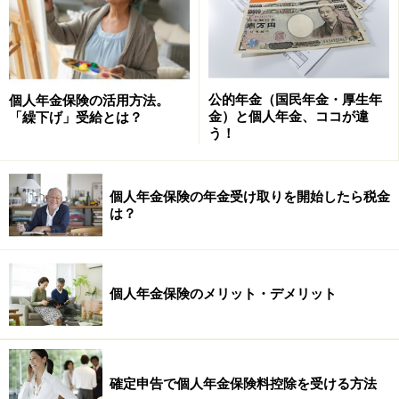
商品や投資行動を推奨するものではありません。
投資や資産運用に関する最終的なご判断はご自身の責任において
行ってください。
掲載情報の正確性・完全性については十分に配慮しております
が、その内容を保証するものではなく、これに基づく損失・損害
などについて当社は一切の責任を負いません。
公的年金（国民年金・厚生年
個人年金保険の活用方法。
最新の情報や詳細については、必ず各金融機関やサービス提供者
金）と個人年金、ココが違
「繰下げ」受給とは？
の公式情報をご確認ください。
う！
次のページへ
1
/
2
個人年金保険の年金受け取りを開始したら税金
は？
個人年金保険のメリット・デメリット
確定申告で個人年金保険料控除を受ける方法