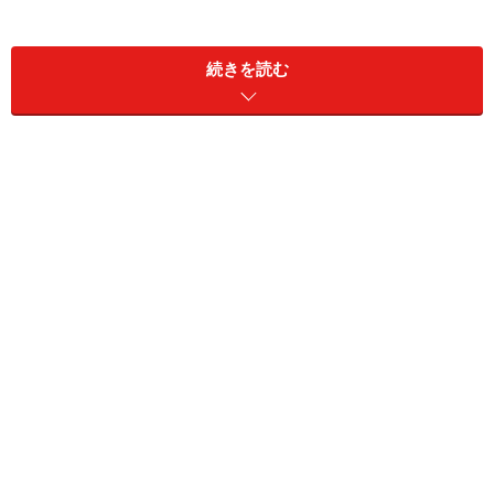
続きを読む
外貨建て個人年金は利回りの高さが人気
米ドルなど外貨建ての個人年金は、円建てのものに比べ
て利回りが高いのが特徴です。例えば期間10年のもので
は、円建ての場合0.10％なのに対して、米ドル建ては
1.78％、ユーロ建ては0.86％、豪ドル建ては2.69％（※）
と、通貨ごとにかなり開きがあります。
外貨建ての個人年金は、銀行などでも販売されるように
なったことでぐっと身近になり、認知度を増しつつあり
ます。
※2013年8月20日時点。メットライフアリコ生命の商品の