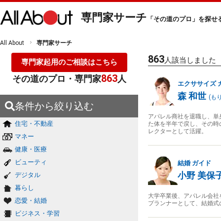
専門家サーチ
「その道のプロ」を探せ
All About
専門家サーチ
863
人該当しました
専門家起用のご相談はこちら
863
その道のプロ・専門家
人
エクササイズ
森 和世
(
もり
条件から絞り込む
アパレル商社を退職し、単
住宅・不動産
た体を半年で戻し、その時
レクターとして活躍。
マネー
健康・医療
ビューティ
結婚
ガイド
小野 美保
デジタル
暮らし
大学卒業後、アパレル会社
恋愛・結婚
プランナーとして、結婚式
ビジネス・学習