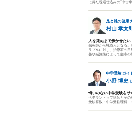
に得た現場仕込みの“中古
足と靴の健康
村山 孝太
人を死ぬまで歩かせたい
鍼灸師から靴職人となる。
ラブルに対し、治療家の目
整や鍼施術によって顧客の
中学受験
ガイ
小野 博史
(
悔いのない中学受験をサ
ベテラントップ講師とその
受験算数・中学受験理科・