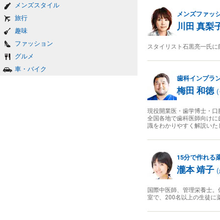
メンズスタイル
メンズファッ
旅行
川田 真梨
趣味
ファッション
スタイリスト石黒亮一氏に師
グルメ
車・バイク
歯科インプラ
梅田 和徳
(
現役開業医・歯学博士・口
全国各地で歯科医師向けに
識をわかりやすく解説いた
15分で作れる
瀧本 靖子
(
国際中医師、管理栄養士。
室で、200名以上の生徒