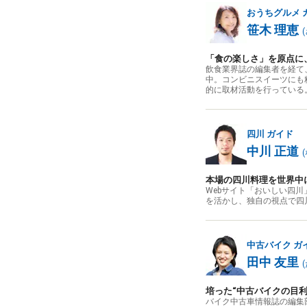
おうちグルメ
笹木 理恵
(
「食の楽しさ」を原点に
飲食業界誌の編集者を経て
中。コンビニスイーツにも
的に取材活動を行っている
四川
ガイド
中川 正道
(
本場の四川料理を世界中
Webサイト「おいしい四
を活かし、独自の視点で四
中古バイク
ガ
田中 友里
(
培った“中古バイクの目
バイク中古車情報誌の編集