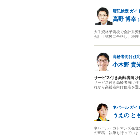
簿記検定
ガイ
高野 博幸
(
大手資格予備校で会計系資
会計士試験に合格し、税理
高齢者向け住
小木野 貴
サービス付き高齢者向け
サービス付き高齢者向け住
れから高齢者向け住宅を選
ネパール
ガイ
うえの と
ネパール・カトマンズ在住
の寄稿、執筆も行っていま