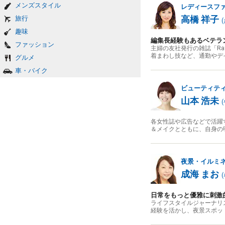
メンズスタイル
レディースフ
高橋 祥子
旅行
(
趣味
編集長経験もあるベテラ
ファッション
主婦の友社発行の雑誌「R
着まわし技など、通勤やデ
グルメ
車・バイク
ビューティテ
山本 浩未
(
各女性誌や広告などで活躍
＆メイクとともに、自身の
夜景・イルミ
成海 まお
(
日常をもっと優雅に刺激
ライフスタイルジャーナリ
経験を活かし、夜景スポッ