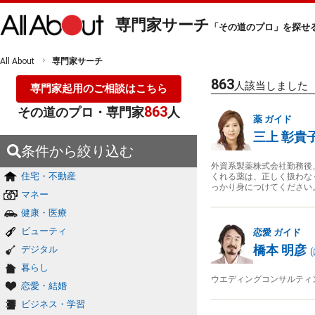
専門家サーチ
「その道のプロ」を探せ
All About
専門家サーチ
863
人該当しました
専門家起用のご相談はこちら
863
その道のプロ・専門家
人
薬
ガイド
三上 彰貴
条件から絞り込む
外資系製薬株式会社勤務後
住宅・不動産
くれる薬は、正しく扱わな
っかり身につけてください
マネー
健康・医療
ビューティ
恋愛
ガイド
橋本 明彦
デジタル
(
暮らし
ウエディングコンサルティ
恋愛・結婚
ビジネス・学習