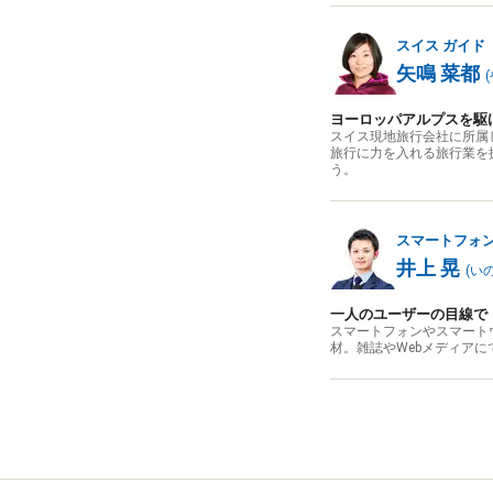
スイス
ガイド
矢鳴 菜都
(
ヨーロッパアルプスを駆
スイス現地旅行会社に所属
旅行に力を入れる旅行業を
う。
スマートフォ
井上 晃
(
い
一人のユーザーの目線で
スマートフォンやスマート
材。雑誌やWebメディア