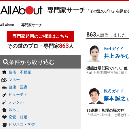
専門家サーチ
「その道のプロ」を探せ
All About
専門家サーチ
863
人該当しました
専門家起用のご相談はこちら
863
その道のプロ・専門家
人
Perl
ガイド
井上 みや
条件から絞り込む
機能は最低限でいい。使
住宅・不動産
Perl を基本開発言語に
マネー
健康・医療
株式
ガイド
ビューティ
藤本 誠之
(
デジタル
暮らし
39連勝！相場の福の神
「相場の福の神」と呼ばれ
恋愛・結婚
ビジネス・学習