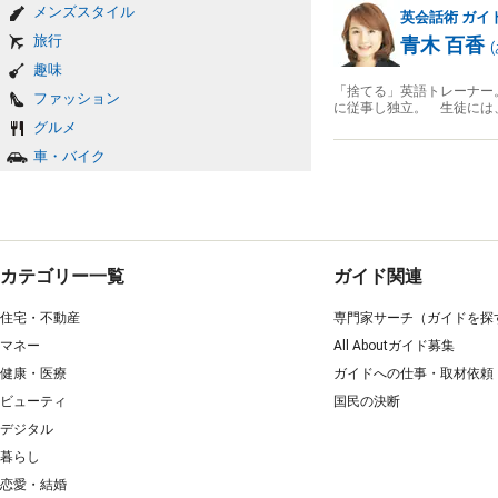
メンズスタイル
英会話術
ガイ
旅行
青木 百香
(
趣味
「捨てる」英語トレーナー
ファッション
に従事し独立。 生徒には
グルメ
車・バイク
カテゴリー一覧
ガイド関連
住宅・不動産
専門家サーチ（ガイドを探
マネー
All Aboutガイド募集
健康・医療
ガイドへの仕事・取材依頼
ビューティ
国民の決断
デジタル
暮らし
恋愛・結婚