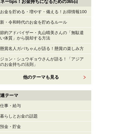
ネーtips！お金持ちになるための365日
お金を貯める・増やす・備える！お得情報100
新・令和時代のお金を貯めるルール
節約アドバイザー・丸山晴美さんの「無駄遣
い体質」から脱却する方法
懸賞名人ガバちゃんが語る！懸賞の楽しみ方
ジョン・シュウギョウさんが語る！「アジア
のお金持ちの法則」
他のテーマも見る
関連テーマ
仕事・給与
暮らしとお金の話題
預金・貯金