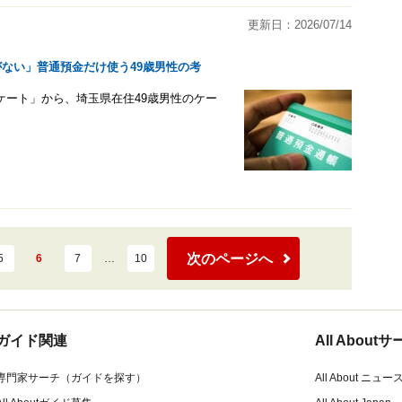
更新日：2026/07/14
がない」普通預金だけ使う49歳男性の考
アンケート」から、埼玉県在住49歳男性のケー
次のページへ
5
6
7
…
10
ガイド関連
All Abou
専門家サーチ（ガイドを探す）
All About ニュー