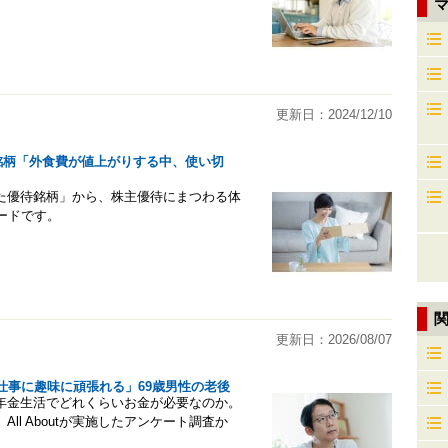
マ
更新日：2024/12/10
待銘柄「外食費が値上がりする中、使い切
かった優待銘柄」から、株主優待にまつわる体
ードです。
更新日：2026/08/07
仕事に趣味に頑張れる」69歳男性の老後
年金生活でどれくらいお金が必要なのか。
l Aboutが実施したアンケート調査か