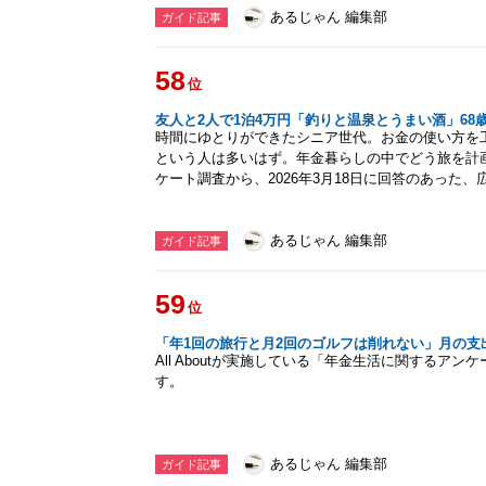
あるじゃん 編集部
ガイド記事
58
位
友人と2人で1泊4万円「釣りと温泉とうまい酒」6
時間にゆとりができたシニア世代。お金の使い方を
という人は多いはず。年金暮らしの中でどう旅を計画して
ケート調査から、2026年3月18日に回答のあった
あるじゃん 編集部
ガイド記事
59
位
「年1回の旅行と月2回のゴルフは削れない」月の支出
All Aboutが実施している「年金生活に関するア
す。
あるじゃん 編集部
ガイド記事