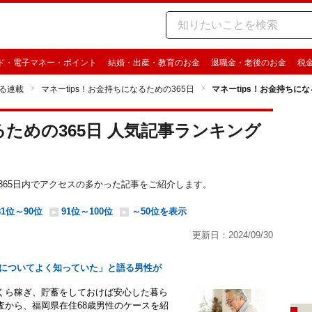
ド・電子マネー・ポイント
結婚・出産・教育のお金
退職金・老後のお金
税
る連載
マネーtips！お金持ちになるための365日
マネーtips！お金持ちに
るための365日 人気記事ランキング
ための365日内でアクセスの多かった記事をご紹介します。
81位～90位
91位～100位
～50位を表示
更新日：2024/09/30
制度についてよく知っていた」と語る男性が
くら稼ぎ、貯蓄をしておけば安心した暮ら
ト調査から、福岡県在住68歳男性のケースを紹