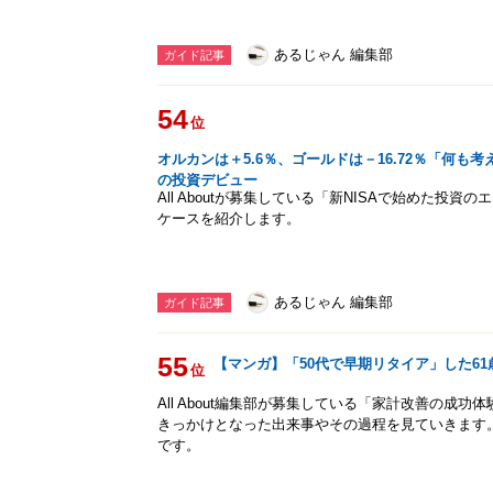
あるじゃん 編集部
ガイド記事
54
位
オルカンは＋5.6％、ゴールドは－16.72％「何も
の投資デビュー
All Aboutが募集している「新NISAで始めた投
ケースを紹介します。
あるじゃん 編集部
ガイド記事
55
【マンガ】「50代で早期リタイア」した6
位
All About編集部が募集している「家計改善の成
きっかけとなった出来事やその過程を見ていきます
です。