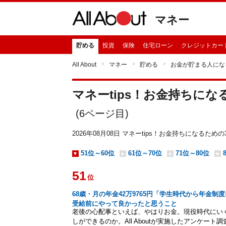
マネー
貯める
投資
保険
住宅ローン
クレジットカー
All About
マネー
貯める
お金が貯まる人にな
マネーtips！お金持ちにな
(
6
ページ目)
2026年08月08日 マネーtips！お金持ちになる
51位～60位
61位～70位
71位～80位
51
位
68歳・月の年金42万9765円「学生時代から年金
受給前にやって良かったと思うこと
老後の心配事といえば、やはりお金。現役時代にい
しができるのか。All Aboutが実施したアンケー