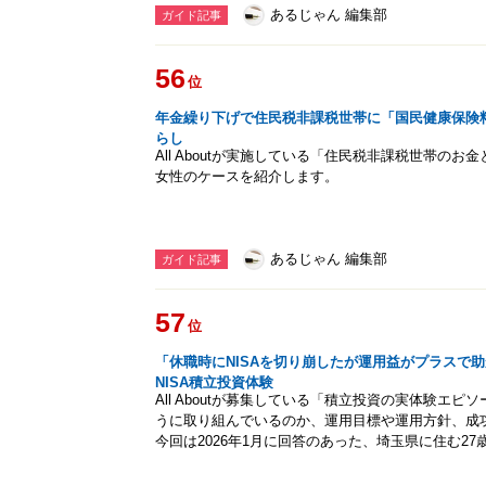
あるじゃん 編集部
ガイド記事
56
位
年金繰り下げで住民税非課税世帯に「国民健康保険料
らし
All Aboutが実施している「住民税非課税世帯の
女性のケースを紹介します。
あるじゃん 編集部
ガイド記事
57
位
「休職時にNISAを切り崩したが運用益がプラスで助
NISA積立投資体験
All Aboutが募集している「積立投資の実体験エ
うに取り組んでいるのか、運用目標や運用方針、成
今回は2026年1月に回答のあった、埼玉県に住む2