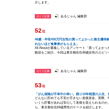
介します。
あるじゃん 編集部
ガイド記事
52
位
48歳・年収450万円女性の買ってよかった株主優
れないほど食事券がもらえる」
All Aboutが募集しているアンケート「買ってよ
験談をご紹介。今回は東京都在住48歳女性のエピソ
あるじゃん 編集部
ガイド記事
53
位
「がん保険が不幸中の幸い。残り10年程度の人生、
どんなに貯めても不安が尽きない老後資金。実際、
いくら貯蓄があれば安心して老後を迎えられるのか。Al
ら、東京都在住69歳男性のケースを紹介します。