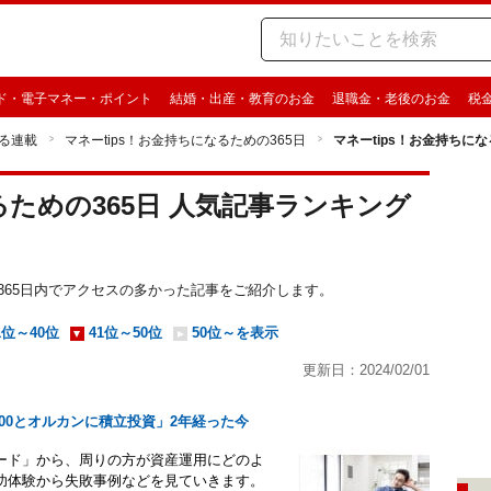
ド・電子マネー・ポイント
結婚・出産・教育のお金
退職金・老後のお金
税
る連載
マネーtips！お金持ちになるための365日
マネーtips！お金持ちに
るための365日 人気記事ランキング
ための365日内でアクセスの多かった記事をご紹介します。
1位～40位
41位～50位
50位～を表示
更新日：2024/02/01
500とオルカンに積立投資」2年経った今
ピソード」から、周りの方が資産運用にどのよ
功体験から失敗事例などを見ていきます。