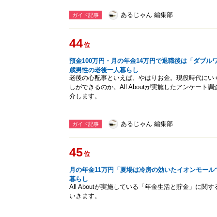
あるじゃん 編集部
ガイド記事
44
位
預金100万円・月の年金14万円で退職後は「ダブル
歳男性の老後一人暮らし
老後の心配事といえば、やはりお金。現役時代にい
しができるのか。All Aboutが実施したアンケー
介します。
あるじゃん 編集部
ガイド記事
45
位
月の年金11万円「夏場は冷房の効いたイオンモール
暮らし
All Aboutが実施している「年金生活と貯金」に
いきます。