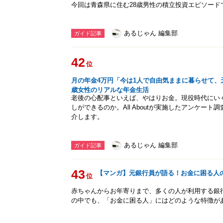
今回は青森県に住む28歳男性の積立投資エピソード
あるじゃん 編集部
ガイド記事
42
位
月の年金4万円「今は1人で自由気ままに暮らせて、
歳女性のリアルな年金生活
老後の心配事といえば、やはりお金。現役時代にい
しができるのか。All Aboutが実施したアンケー
介します。
あるじゃん 編集部
ガイド記事
43
【マンガ】元銀行員が語る！お金に困る人
位
赤ちゃんからお年寄りまで、多くの人が利用する銀
の中でも、「お金に困る人」にはどのような特徴が