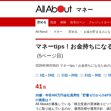
マネー
貯める
投資
保険
住宅ローン
クレジットカー
All About
マネー
貯める
お金が貯まる人にな
マネーtips！お金持ちにな
(
5
ページ目)
2026年08月06日 マネーtips！お金持ちになる
1位～10位
11位～20位
21位～30位
3
41
位
28歳・年収400万円会社員男性「貯蓄ゼロからS&P
の資産は？
All Aboutが募集している「積立投資の実体験エ
うに取り組んでいるのか、運用目標や運用方針、成