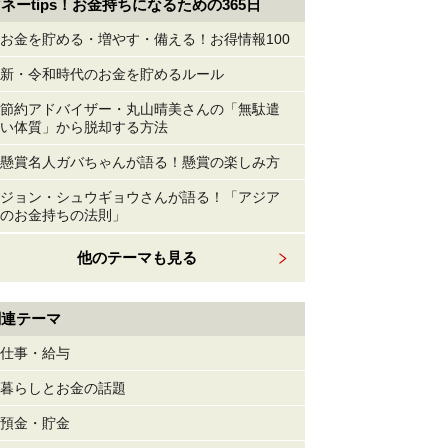
ネーtips！お金持ちになるための365日
お金を貯める・増やす・備える！お得情報100
新・令和時代のお金を貯めるルール
節約アドバイザー・丸山晴美さんの「無駄遣
い体質」から脱却する方法
懸賞名人ガバちゃんが語る！懸賞の楽しみ方
ジョン・シュウギョウさんが語る！「アジア
のお金持ちの法則」
他のテーマも見る
関連テーマ
仕事・給与
暮らしとお金の話題
預金・貯金