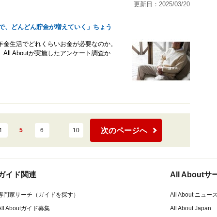
更新日：2025/03/20
りで、どんどん貯金が増えていく」ちょう
年金生活でどれくらいお金が必要なのか。
l Aboutが実施したアンケート調査か
次のページへ
4
5
6
…
10
ガイド関連
All Abou
専門家サーチ（ガイドを探す）
All About ニュー
All Aboutガイド募集
All About Japan