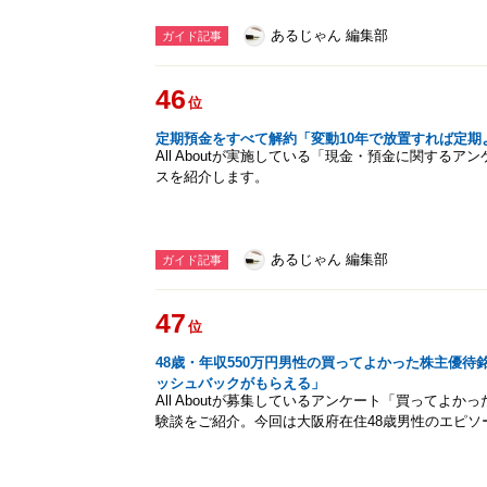
あるじゃん 編集部
ガイド記事
46
位
定期預金をすべて解約「変動10年で放置すれば定期
All Aboutが実施している「現金・預金に関する
スを紹介します。
あるじゃん 編集部
ガイド記事
47
位
48歳・年収550万円男性の買ってよかった株主優
ッシュバックがもらえる」
All Aboutが募集しているアンケート「買ってよ
験談をご紹介。今回は大阪府在住48歳男性のエピソ