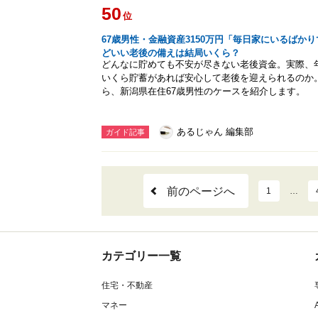
50
位
67歳男性・金融資産3150万円「毎日家にいるばか
どいい老後の備えは結局いくら？
どんなに貯めても不安が尽きない老後資金。実際、
いくら貯蓄があれば安心して老後を迎えられるのか。Al
ら、新潟県在住67歳男性のケースを紹介します。
あるじゃん 編集部
ガイド記事
前のページへ
1
…
カテゴリー一覧
住宅・不動産
マネー