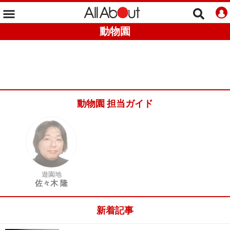
動物園
動物園 担当ガイド
遊園地
佐々木 隆
新着記事