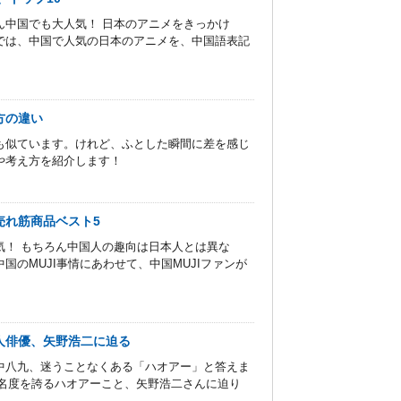
ん中国でも大人気！ 日本のアニメをきっかけ
では、中国で人気の日本のアニメを、中国語表記
方の違い
も似ています。けれど、ふとした瞬間に差を感じ
や考え方を紹介します！
売れ筋商品ベスト5
気！ もちろん中国人の趣向は日本人とは異な
のMUJI事情にあわせて、中国MUJIファンが
人俳優、矢野浩二に迫る
中八九、迷うことなくある「ハオアー」と答えま
知名度を誇るハオアーこと、矢野浩二さんに迫り