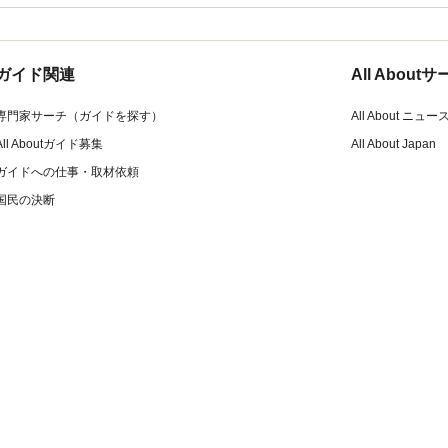
ガイド関連
All Abou
専門家サーチ（ガイドを探す）
All About ニュー
All Aboutガイド募集
All About Japan
ガイドへの仕事・取材依頼
国民の決断