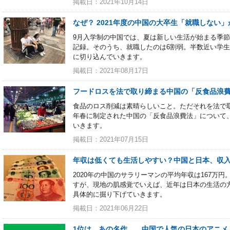
掲載日：2021年10月14日
なぜ？ 2021年度の中国の大卒生「就職しない」
9月入学制の中国では、夏は新しい生活が始まる季節で
記録。そのうち、就職したのは6割弱。半数近い学生
に切り込んでいきます。
掲載日：2021年08月17日
フードロスを法で取り締まる中国の「反食品浪
食品のロス削減は素晴らしいこと。ただそれを法で取
年春に制定された中国の「反食品浪費法」について
いきます。
掲載日：2021年07月15日
年収は低くても生活しやすい？中国と日本、収
2020年の中国のサラリーマンの平均年収は167万
すが、現地の肌感覚でいえば、近年は日本の生活の
具体的に掘り下げていきます。
掲載日：2021年06月22日
1位は、あの名作……中国で人気の日本のアニメ