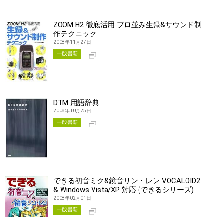
ZOOM H2 徹底活用 プロ並み生録&サウンド制
作テクニック
2008年11月27日
別タブで開く
一般書籍
DTM 用語辞典
2008年10月25日
別タブで開く
一般書籍
できる初音ミク&鏡音リン・レン VOCALOID2
& Windows Vista/XP 対応 (できるシリーズ)
2008年02月01日
別タブで開く
一般書籍