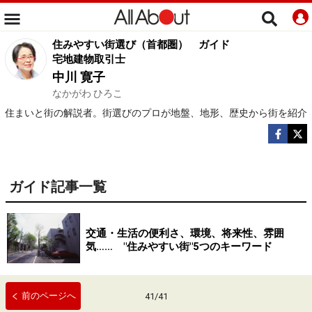
住みやすい街選び（首都圏）
ガイド
宅地建物取引士
中川 寛子
なかがわ ひろこ
住まいと街の解説者。街選びのプロが地盤、地形、歴史から街を紹介
ガイド記事一覧
交通・生活の便利さ、環境、将来性、雰囲
気…… "住みやすい街"5つのキーワード
前のページへ
41
/
41